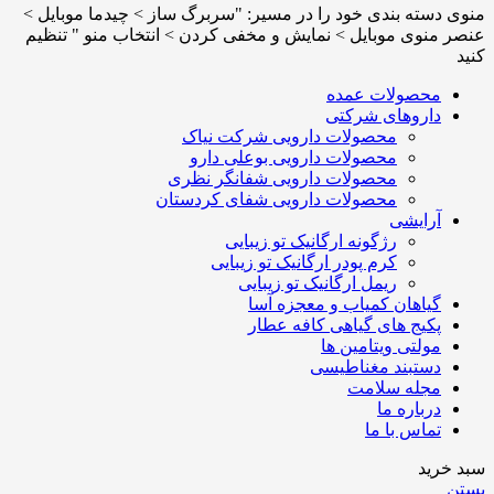
منوی دسته بندی خود را در مسیر: "سربرگ ساز > چیدما موبایل >
عنصر منوی موبایل > نمایش و مخفی کردن > انتخاب منو " تنظیم
کنید
محصولات عمده
داروهای شرکتی
محصولات دارویی شرکت نیاک
محصولات دارویی بوعلی دارو
محصولات دارویی شفانگر نظری
محصولات دارویی شفای کردستان
آرایشی
رژگونه ارگانیک تو زیبایی
کرم پودر ارگانیک تو زیبایی
ریمل ارگانیک تو زیبایی
گیاهان کمیاب و معجزه آسا
پکیج های گیاهی کافه عطار
مولتی ویتامین ها
دستبند مغناطیسی
مجله سلامت
درباره ما
تماس با ما
سبد خرید
بستن