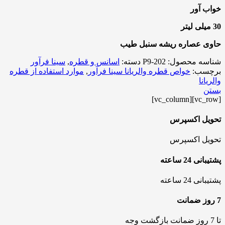
خواب آور
30 میلی لیتر
حاوی عصاره ریشه سنبل طیب
شناسه محصول:
P9-202
دسته:
اسانس و قطره
,
سینا فرآور
برچسب:
خواص قطره والریانا سینا فرآور
,
موارد استفاده از قطره
والریانا
بستن
[vc_row][vc_column]
تحویل اکسپرس
تحویل اکسپرس
پشتیبانی 24 ساعته
پشتیبانی 24 ساعته
7 روز ضمانت
تا 7 روز ضمانت بازگشت وجه