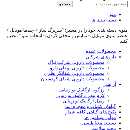
جستجو
منو
دسته بندی ها
منوی دسته بندی خود را در مسیر: "سربرگ ساز > چیدما موبایل >
عنصر منوی موبایل > نمایش و مخفی کردن > انتخاب منو " تنظیم
کنید
محصولات عمده
داروهای شرکتی
محصولات دارویی شرکت نیاک
محصولات دارویی بوعلی دارو
محصولات دارویی شفانگر نظری
محصولات دارویی شفای کردستان
آرایشی
رژگونه ارگانیک تو زیبایی
کرم پودر ارگانیک تو زیبایی
ریمل ارگانیک تو زیبایی
گیاهان کمیاب و معجزه آسا
پکیج های گیاهی کافه عطار
مولتی ویتامین ها
دستبند مغناطیسی
مجله سلامت