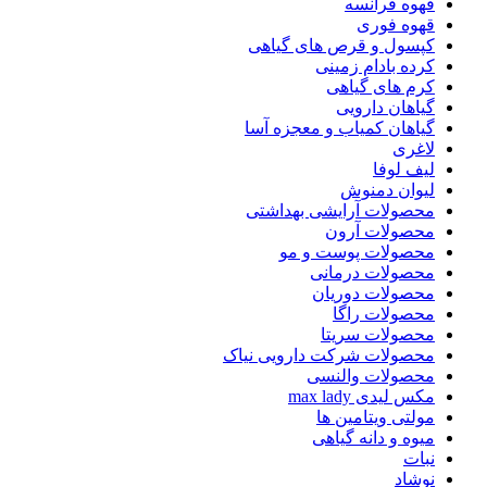
قهوه فرانسه
قهوه فوری
کپسول و قرص های گیاهی
کرده بادام زمینی
کرم های گیاهی
گیاهان دارویی
گیاهان کمیاب و معجزه آسا
لاغری
لیف لوفا
لیوان دمنوش
محصولات آرایشی بهداشتی
محصولات آرون
محصولات پوست و مو
محصولات درمانی
محصولات دوریان
محصولات راگا
محصولات سریتا
محصولات شرکت دارویی نیاک
محصولات والنسی
مکس لیدی max lady
مولتی ویتامین ها
میوه و دانه گیاهی
نبات
نوشاد