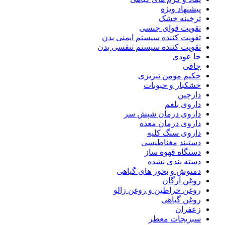
پیشنهاد ویژه
ترخینه خشک
تقویت قوای جنسی
تقویت کننده سیستم ایمنی بدن
تقویت کننده سیستم تنفسی بدن
جا عودی
چاقی
حکیم مومن تبریزی
خشکبار و حبوبات
دارچین
داروی بلغم
داروی درمان شپش سر
داروی درمان معده
داروی سنگ کلیه
دستبند مغناطیسی
دستگاه قهوه ساز
دسته بندی نشده
دمنوش و بخور های گیاهی
روغن آرگان
روغن خراطین و روغن زالو
روغن گیاهی
زعفران
سبزیجات معطر