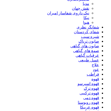
مدیا
نقش جهان
نیک داروی شفاساز امیران
نیکا
هیوا
شفانگر نظری
شفای کردستان
شیره سیب
صابون تریاک
صابون های گیاهی
صمغ های گیاهی
عرقیات گیاهی
عسل طبیعی
علاج
عود
فراطب
قهوه
قهوه اسپرسو
قهوه ترک
قهوه ترکیبی
قهوه دمی
قهوه روبوستا
قهوه عربیکا