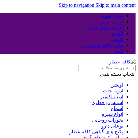
Skip to navigation
Skip to main content
دنیای قهوه
پوست و مو
تقویت قوای جنسی
لاغری
تقویتی
چاقی ( افزایش وزن )
بلغم
انتخاب دسته بندی
آویشن
ادویه جات
ادیب اکسیر
اسانس و قطره
اسماج
انواع شیره
بخورات روحانی
بوعلی دارو
پکیج های گیاهی کافه عطار
پماد و کرم های گیاهی