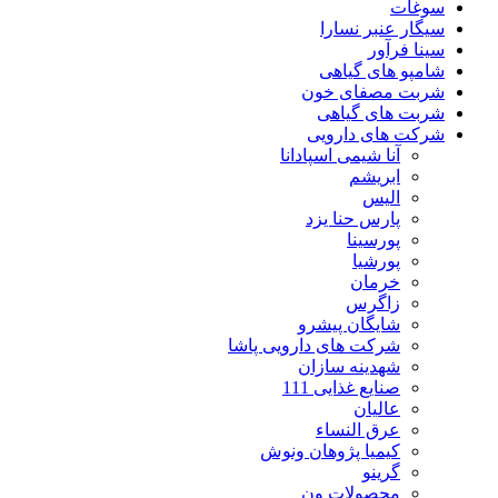
سوغات
سیگار عنبر نسارا
سینا فرآور
شامپو های گیاهی
شربت مصفای خون
شربت های گیاهی
شرکت های دارویی
آنا شیمی اسپادانا
ابریشم
الیس
پارس حنا یزد
پورسینا
پورشیا
خرمان
زاگرس
شایگان پیشرو
شرکت های دارویی پاشا
شهدینه سازان
صنایع غذایی 111
عالیان
عرق النساء
کیمیا پژوهان ونوش
گرینو
محصولات ون