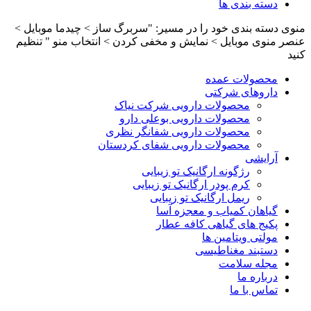
دسته بندی ها
منوی دسته بندی خود را در مسیر: "سربرگ ساز > چیدما موبایل >
عنصر منوی موبایل > نمایش و مخفی کردن > انتخاب منو " تنظیم
کنید
محصولات عمده
داروهای شرکتی
محصولات دارویی شرکت نیاک
محصولات دارویی بوعلی دارو
محصولات دارویی شفانگر نظری
محصولات دارویی شفای کردستان
آرایشی
رژگونه ارگانیک تو زیبایی
کرم پودر ارگانیک تو زیبایی
ریمل ارگانیک تو زیبایی
گیاهان کمیاب و معجزه آسا
پکیج های گیاهی کافه عطار
مولتی ویتامین ها
دستبند مغناطیسی
مجله سلامت
درباره ما
تماس با ما