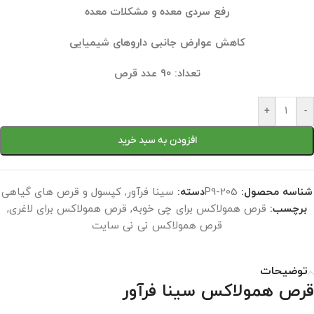
رفع سردی معده و مشکلات معده
کاهش عوارض جانبی داروهای شیمیایی
تعداد: 90 عدد قرص
+
-
افزودن به سبد خرید
شناسه محصول:
P9-205
دسته:
سینا فرآور
,
کپسول و قرص های گیاهی
برچسب:
قرص همولاکس برای چی خوبه
,
قرص همولاکس برای لاغری
,
قرص همولاکس نی نی سایت
توضیحات
قرص همولاکس سینا فرآور