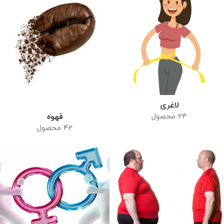
لاغری
قهوه
24 محصول
42 محصول