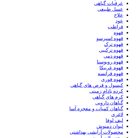
عرقیات گیاهی
عسل طبیعی
علاج
عود
فراطب
قهوه
قهوه اسپرسو
قهوه ترک
قهوه ترکیبی
قهوه دمی
قهوه روبوستا
قهوه عربیکا
قهوه فرانسه
قهوه فوری
کپسول و قرص های گیاهی
کرده بادام زمینی
کرم های گیاهی
گیاهان دارویی
گیاهان کمیاب و معجزه آسا
لاغری
لیف لوفا
لیوان دمنوش
محصولات آرایشی بهداشتی
محصولات آرون