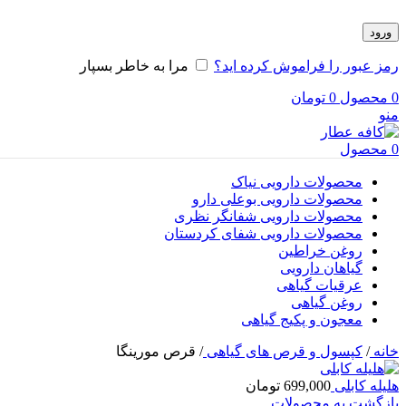
ورود
رمز عبور را فراموش کرده اید؟
مرا به خاطر بسپار
0
محصول
0
تومان
منو
0
محصول
محصولات دارویی نیاک
محصولات دارویی بوعلی دارو
محصولات دارویی شفانگر نظری
محصولات دارویی شفای کردستان
روغن خراطین
گیاهان دارویی
عرقیات گیاهی
روغن گیاهی
معجون و پکیج گیاهی
خانه
/
کپسول و قرص های گیاهی
/
قرص مورینگا
هلیله کابلی
699,000
تومان
بازگشت به محصولات