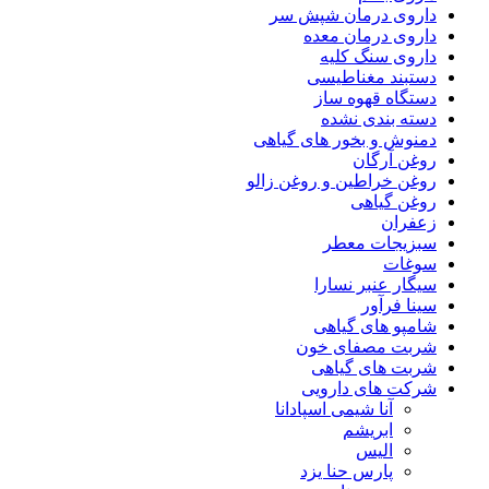
داروی درمان شپش سر
داروی درمان معده
داروی سنگ کلیه
دستبند مغناطیسی
دستگاه قهوه ساز
دسته بندی نشده
دمنوش و بخور های گیاهی
روغن آرگان
روغن خراطین و روغن زالو
روغن گیاهی
زعفران
سبزیجات معطر
سوغات
سیگار عنبر نسارا
سینا فرآور
شامپو های گیاهی
شربت مصفای خون
شربت های گیاهی
شرکت های دارویی
آنا شیمی اسپادانا
ابریشم
الیس
پارس حنا یزد