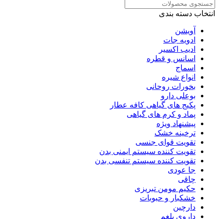
انتخاب دسته بندی
آویشن
ادویه جات
ادیب اکسیر
اسانس و قطره
اسماج
انواع شیره
بخورات روحانی
بوعلی دارو
پکیج های گیاهی کافه عطار
پماد و کرم های گیاهی
پیشنهاد ویژه
ترخینه خشک
تقویت قوای جنسی
تقویت کننده سیستم ایمنی بدن
تقویت کننده سیستم تنفسی بدن
جا عودی
چاقی
حکیم مومن تبریزی
خشکبار و حبوبات
دارچین
داروی بلغم