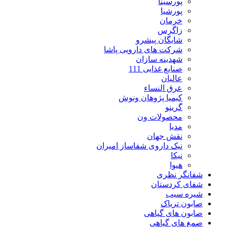
پورسینا
پورشیا
خرمان
زاگرس
شایگان پیشرو
شرکت های دارویی پاشا
شهدینه سازان
صنایع غذایی 111
عالیان
عرق النساء
کیمیا پژوهان ونوش
گرینو
محصولات ون
مدیا
نقش جهان
نیک داروی شفاساز امیران
نیکا
هیوا
شفانگر نظری
شفای کردستان
شیره سیب
صابون تریاک
صابون های گیاهی
صمغ های گیاهی