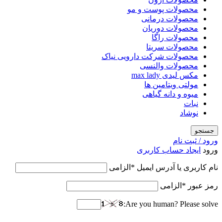
محصولات پوست و مو
محصولات درمانی
محصولات دوریان
محصولات راگا
محصولات سریتا
محصولات شرکت دارویی نیاک
محصولات والنسی
مکس لیدی max lady
مولتی ویتامین ها
میوه و دانه گیاهی
نبات
نوشاد
جستجو
ورود / ثبت نام
ورود
ایجاد حساب کاربری
نام کاربری یا آدرس ایمیل
*
الزامی
رمز عبور
*
الزامی
Are you human? Please solve: