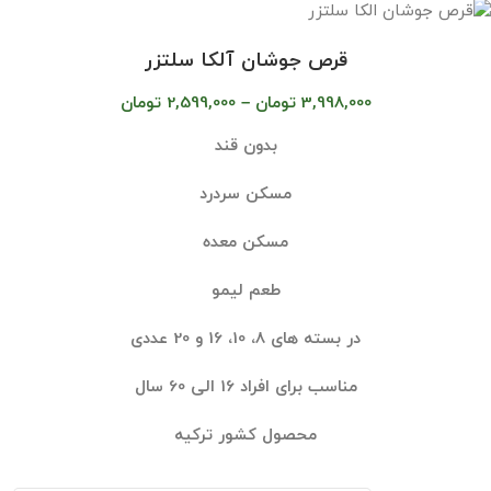
قرص جوشان آلکا سلتزر
3,998,000
تومان
–
2,599,000
تومان
بدون قند
مسکن سردرد
مسکن معده
طعم لیمو
در بسته های 8، 10، 16 و 20 عددی
مناسب برای افراد 16 الی 60 سال
محصول کشور ترکیه