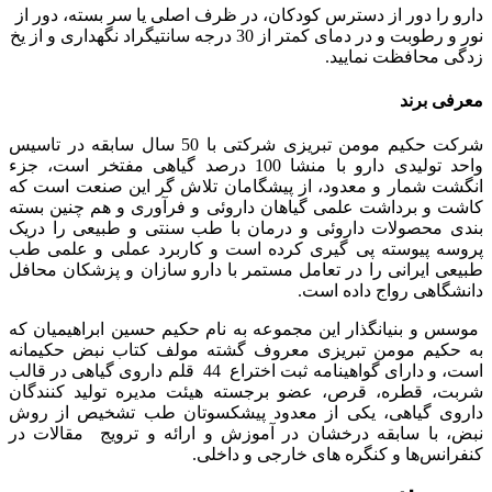
دارو را دور از دسترس کودکان، در ظرف اصلی یا سر بسته، دور از
نور و رطوبت و در دمای کمتر از 30 درجه سانتیگراد نگهداری و از یخ
زدگی محافظت نمایید.
معرفی برند
شرکت حکیم مومن تبریزی شرکتی با 50 سال سابقه در تاسیس
واحد تولیدی دارو با منشا 100 درصد گیاهی مفتخر است، جزء
انگشت شمار و معدود، از پیشگامان تلاش گر این صنعت است که
کاشت و برداشت علمی گیاهان داروئی و فرآوری و هم چنین بسته
بندی محصولات داروئی و درمان با طب سنتی و طبیعی را دریک
پروسه پیوسته پی گیری کرده است و کاربرد عملی و علمی طب
طبیعی ایرانی را در تعامل مستمر با دارو سازان و پزشکان محافل
دانشگاهی رواج داده است.
موسس و بنیانگذار این مجموعه به نام حکیم حسین ابراهیمیان که
به حکیم مومن تبریزی معروف گشته مولف کتاب نبض حکیمانه
است، و دارای گواهینامه ثبت اختراع 44 قلم داروی گیاهی در قالب
شربت، قطره، قرص، عضو برجسته هیئت مدیره تولید کنندگان
داروی گیاهی، یکی از معدود پیشکسوتان طب تشخیص از روش
نبض، با سابقه درخشان در آموزش و ارائه و ترویج مقالات در
کنفرانس‌ها و کنگره های خارجی و داخلی.