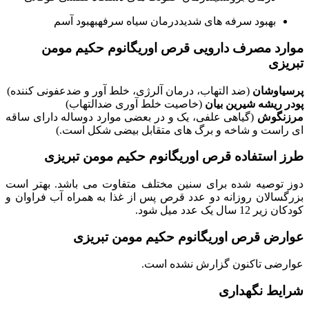
بهبود سرفه های شدیددرمان سیاه سرفهبهبود آسم
موارد مصرف دارویی قرص اوریگانوم حکیم مومن
تبریزی
پرسیاوشان
(ضد التهاب، درمان آلرژی، خلط آور و ضدعفونی کننده)
پودر ریشه شیرین بیان
(خاصیت خلط آوری ضدالتهاب)
مرزنگوش
(گیاهی علفی، یک و در بعضی موارد دوساله دارای ساقه
ای راست و شاخه و برگ های متقابل بیضی شکل است.)
طرز استفاده قرص اوریگانوم حکیم مومن تبریزی
دوز توصیه شده برای سنین مختلف متفاوت می باشد. بهتر است
بزرگسالان روزانه دو عدد قرص پس از غذا به همراه آب فراوان و
کودکان زیر 12 سال یک عدد میل شود.
عوارض قرص اوریگانوم حکیم مومن تبریزی
عوارضی تاکنون گزارش نشده است.
شرایط نگهداری