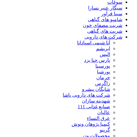
سوغات
سیگار عنبر نسارا
سینا فرآور
شامپو های گیاهی
شربت مصفای خون
شربت های گیاهی
شرکت های دارویی
آنا شیمی اسپادانا
ابریشم
الیس
پارس حنا یزد
پورسینا
پورشیا
خرمان
زاگرس
شایگان پیشرو
شرکت های دارویی پاشا
شهدینه سازان
صنایع غذایی 111
عالیان
عرق النساء
کیمیا پژوهان ونوش
گرینو
محصولات ون