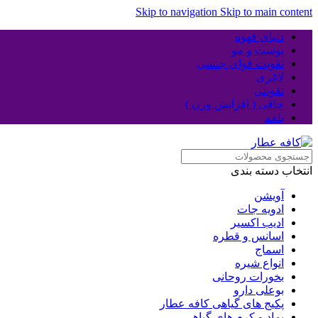
Skip to navigation
Skip to main content
دنیای قهوه
پوست و مو
تقویت قوای جنسی
لاغری
تقویتی
چاقی ( افزایش وزن )
بلغم
انتخاب دسته بندی
آویشن
ادویه جات
ادیب اکسیر
اسانس و قطره
اسماج
انواع شیره
بخورات روحانی
بوعلی دارو
پکیج های گیاهی کافه عطار
پماد و کرم های گیاهی