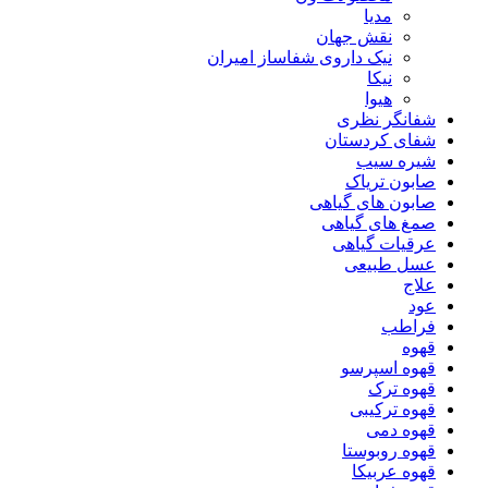
مدیا
نقش جهان
نیک داروی شفاساز امیران
نیکا
هیوا
شفانگر نظری
شفای کردستان
شیره سیب
صابون تریاک
صابون های گیاهی
صمغ های گیاهی
عرقیات گیاهی
عسل طبیعی
علاج
عود
فراطب
قهوه
قهوه اسپرسو
قهوه ترک
قهوه ترکیبی
قهوه دمی
قهوه روبوستا
قهوه عربیکا