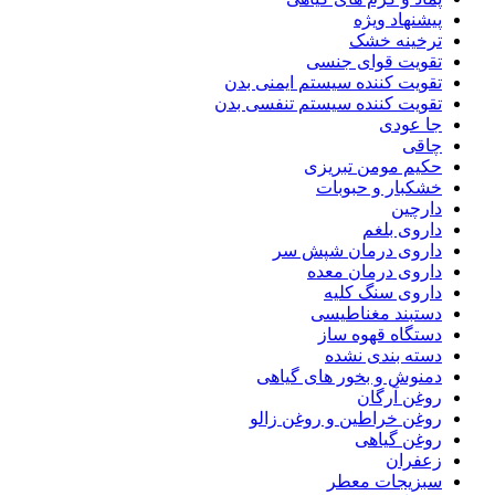
پیشنهاد ویژه
ترخینه خشک
تقویت قوای جنسی
تقویت کننده سیستم ایمنی بدن
تقویت کننده سیستم تنفسی بدن
جا عودی
چاقی
حکیم مومن تبریزی
خشکبار و حبوبات
دارچین
داروی بلغم
داروی درمان شپش سر
داروی درمان معده
داروی سنگ کلیه
دستبند مغناطیسی
دستگاه قهوه ساز
دسته بندی نشده
دمنوش و بخور های گیاهی
روغن آرگان
روغن خراطین و روغن زالو
روغن گیاهی
زعفران
سبزیجات معطر