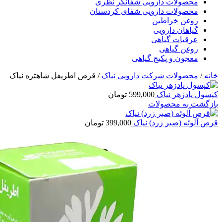
محصولات دارویی شفانگر نظری
محصولات دارویی شفای کردستان
روغن خراطین
گیاهان دارویی
عرقیات گیاهی
روغن گیاهی
معجون و پکیج گیاهی
خانه
/
محصولات شرکت دارویی نیاک
/
قرص اطریفل شاهتره نیاک
کپسول پادزهر نیاک
599,000
تومان
بازگشت به محصولات
قرص آلوئه (صبر زرد) نیاک
399,000
تومان