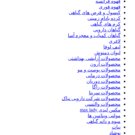
قهوه فرانسه
قهوه فوری
کپسول و قرص های گیاهی
کرده بادام زمینی
کرم های گیاهی
گیاهان دارویی
گیاهان کمیاب و معجزه آسا
لاغری
لیف لوفا
لیوان دمنوش
محصولات آرایشی بهداشتی
محصولات آرون
محصولات پوست و مو
محصولات درمانی
محصولات دوریان
محصولات راگا
محصولات سریتا
محصولات شرکت دارویی نیاک
محصولات والنسی
مکس لیدی max lady
مولتی ویتامین ها
میوه و دانه گیاهی
نبات
نوشاد