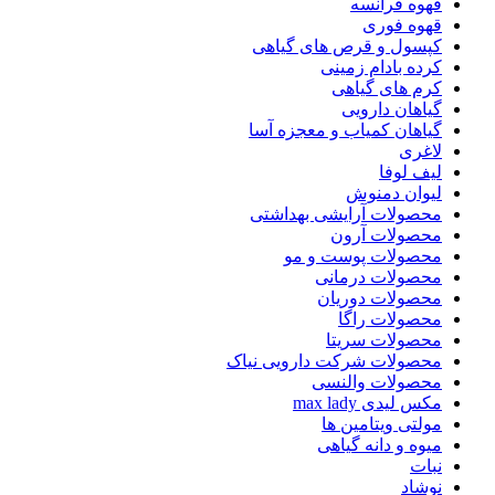
قهوه فرانسه
قهوه فوری
کپسول و قرص های گیاهی
کرده بادام زمینی
کرم های گیاهی
گیاهان دارویی
گیاهان کمیاب و معجزه آسا
لاغری
لیف لوفا
لیوان دمنوش
محصولات آرایشی بهداشتی
محصولات آرون
محصولات پوست و مو
محصولات درمانی
محصولات دوریان
محصولات راگا
محصولات سریتا
محصولات شرکت دارویی نیاک
محصولات والنسی
مکس لیدی max lady
مولتی ویتامین ها
میوه و دانه گیاهی
نبات
نوشاد