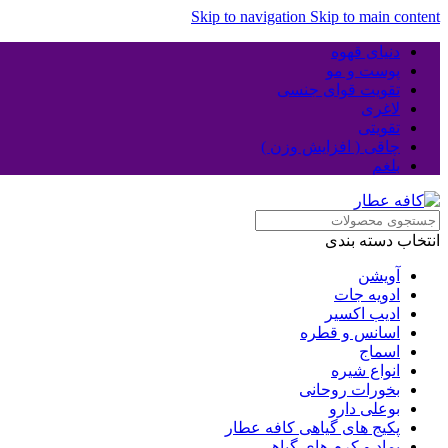
Skip to navigation
Skip to main content
دنیای قهوه
پوست و مو
تقویت قوای جنسی
لاغری
تقویتی
چاقی ( افزایش وزن )
بلغم
انتخاب دسته بندی
آویشن
ادویه جات
ادیب اکسیر
اسانس و قطره
اسماج
انواع شیره
بخورات روحانی
بوعلی دارو
پکیج های گیاهی کافه عطار
پماد و کرم های گیاهی