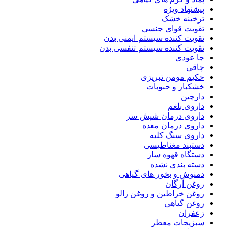
پیشنهاد ویژه
ترخینه خشک
تقویت قوای جنسی
تقویت کننده سیستم ایمنی بدن
تقویت کننده سیستم تنفسی بدن
جا عودی
چاقی
حکیم مومن تبریزی
خشکبار و حبوبات
دارچین
داروی بلغم
داروی درمان شپش سر
داروی درمان معده
داروی سنگ کلیه
دستبند مغناطیسی
دستگاه قهوه ساز
دسته بندی نشده
دمنوش و بخور های گیاهی
روغن آرگان
روغن خراطین و روغن زالو
روغن گیاهی
زعفران
سبزیجات معطر