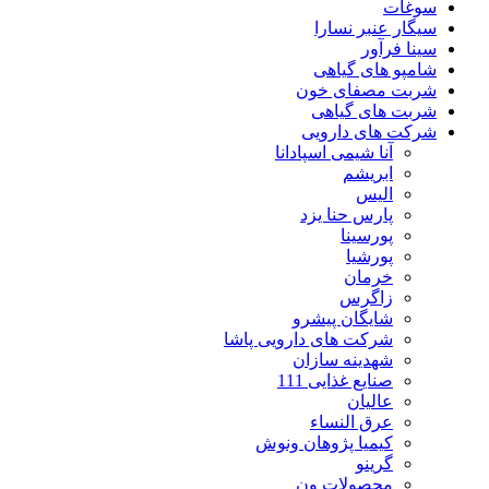
سوغات
سیگار عنبر نسارا
سینا فرآور
شامپو های گیاهی
شربت مصفای خون
شربت های گیاهی
شرکت های دارویی
آنا شیمی اسپادانا
ابریشم
الیس
پارس حنا یزد
پورسینا
پورشیا
خرمان
زاگرس
شایگان پیشرو
شرکت های دارویی پاشا
شهدینه سازان
صنایع غذایی 111
عالیان
عرق النساء
کیمیا پژوهان ونوش
گرینو
محصولات ون