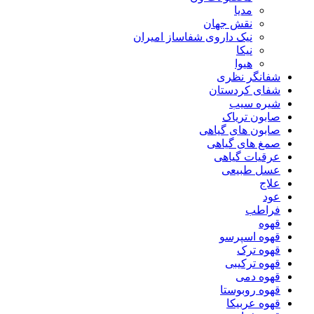
مدیا
نقش جهان
نیک داروی شفاساز امیران
نیکا
هیوا
شفانگر نظری
شفای کردستان
شیره سیب
صابون تریاک
صابون های گیاهی
صمغ های گیاهی
عرقیات گیاهی
عسل طبیعی
علاج
عود
فراطب
قهوه
قهوه اسپرسو
قهوه ترک
قهوه ترکیبی
قهوه دمی
قهوه روبوستا
قهوه عربیکا