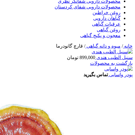
محصولات دارویی شفانگر نظری
محصولات دارویی شفای کردستان
روغن خراطین
گیاهان دارویی
عرقیات گیاهی
روغن گیاهی
معجون و پکیج گیاهی
خانه
/
میوه و دانه گیاهی
/
قارچ گانودرما
سنبل الطیب هندی
899,000
تومان
بازگشت به محصولات
پودر واسابی
تماس بگیرید