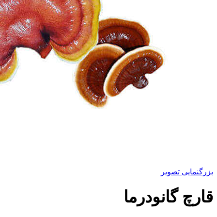
بزرگنمایی تصویر
قارچ گانودرما