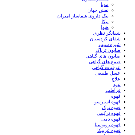
مدیا
نقش جهان
نیک داروی شفاساز امیران
نیکا
هیوا
شفانگر نظری
شفای کردستان
شیره سیب
صابون تریاک
صابون های گیاهی
صمغ های گیاهی
عرقیات گیاهی
عسل طبیعی
علاج
عود
فراطب
قهوه
قهوه اسپرسو
قهوه ترک
قهوه ترکیبی
قهوه دمی
قهوه روبوستا
قهوه عربیکا