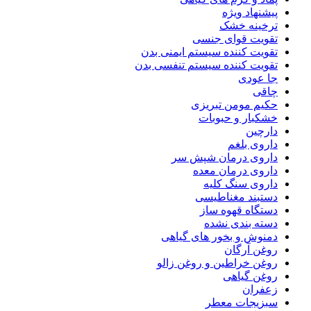
پیشنهاد ویژه
ترخینه خشک
تقویت قوای جنسی
تقویت کننده سیستم ایمنی بدن
تقویت کننده سیستم تنفسی بدن
جا عودی
چاقی
حکیم مومن تبریزی
خشکبار و حبوبات
دارچین
داروی بلغم
داروی درمان شپش سر
داروی درمان معده
داروی سنگ کلیه
دستبند مغناطیسی
دستگاه قهوه ساز
دسته بندی نشده
دمنوش و بخور های گیاهی
روغن آرگان
روغن خراطین و روغن زالو
روغن گیاهی
زعفران
سبزیجات معطر