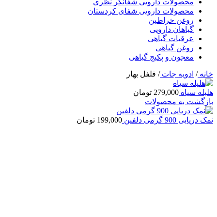
محصولات دارویی شفانگر نظری
محصولات دارویی شفای کردستان
روغن خراطین
گیاهان دارویی
عرقیات گیاهی
روغن گیاهی
معجون و پکیج گیاهی
خانه
/
ادویه جات
/
فلفل بهار
هلیله سیاه
279,000
تومان
بازگشت به محصولات
نمک دریایی 900 گرمی دلفین
199,000
تومان