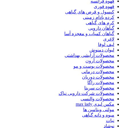
قهوه فرانسه
قهوه فوری
کپسول و قرص های گیاهی
کرده بادام زمینی
کرم های گیاهی
گیاهان دارویی
گیاهان کمیاب و معجزه آسا
لاغری
لیف لوفا
لیوان دمنوش
محصولات آرایشی بهداشتی
محصولات آرون
محصولات پوست و مو
محصولات درمانی
محصولات دوریان
محصولات راگا
محصولات سریتا
محصولات شرکت دارویی نیاک
محصولات والنسی
مکس لیدی max lady
مولتی ویتامین ها
میوه و دانه گیاهی
نبات
نوشاد