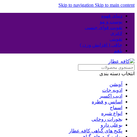
Skip to navigation
Skip to main content
دنیای قهوه
پوست و مو
تقویت قوای جنسی
لاغری
تقویتی
چاقی ( افزایش وزن )
بلغم
انتخاب دسته بندی
آویشن
ادویه جات
ادیب اکسیر
اسانس و قطره
اسماج
انواع شیره
بخورات روحانی
بوعلی دارو
پکیج های گیاهی کافه عطار
پماد و کرم های گیاهی