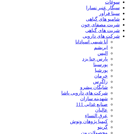
سوغات
سیگار عنبر نسارا
سینا فرآور
شامپو های گیاهی
شربت مصفای خون
شربت های گیاهی
شرکت های دارویی
آنا شیمی اسپادانا
ابریشم
الیس
پارس حنا یزد
پورسینا
پورشیا
خرمان
زاگرس
شایگان پیشرو
شرکت های دارویی پاشا
شهدینه سازان
صنایع غذایی 111
عالیان
عرق النساء
کیمیا پژوهان ونوش
گرینو
محصولات ون