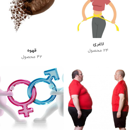
لاغری
قهوه
24 محصول
42 محصول