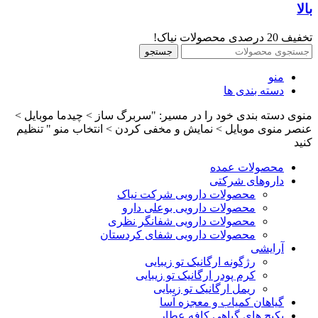
بالا
تخفیف 20 درصدی محصولات نیاک!
جستجو
منو
دسته بندی ها
منوی دسته بندی خود را در مسیر: "سربرگ ساز > چیدما موبایل >
عنصر منوی موبایل > نمایش و مخفی کردن > انتخاب منو " تنظیم
کنید
محصولات عمده
داروهای شرکتی
محصولات دارویی شرکت نیاک
محصولات دارویی بوعلی دارو
محصولات دارویی شفانگر نظری
محصولات دارویی شفای کردستان
آرایشی
رژگونه ارگانیک تو زیبایی
کرم پودر ارگانیک تو زیبایی
ریمل ارگانیک تو زیبایی
گیاهان کمیاب و معجزه آسا
پکیج های گیاهی کافه عطار