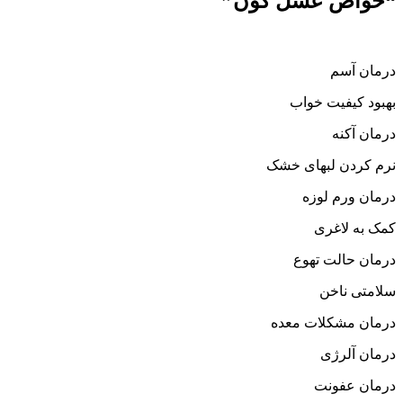
“خواص عسل گون”
درمان آسم
بهبود کیفیت خواب
درمان آکنه
نرم کردن لبهای خشک
درمان ورم لوزه
کمک به لاغری
درمان حالت تهوع
سلامتی ناخن
درمان مشکلات معده
درمان آلرژی
درمان عفونت