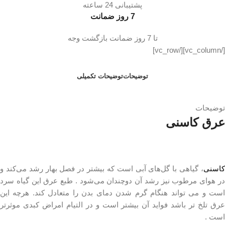
پشتیبانی 24 ساعته
7 روز ضمانت
تا 7 روز ضمانت بازگشت وجه
[/vc_column][/vc_row]
توضیحات
توضیحات تکمیلی
توضیحات
عرق کاسنی
کاسنی
، گیاهی با گل‌های آبی است که بیشتر در فصل بهار رشد می‌کند و
در هوای مرطوب نیز رشد آن دوچندان می‌شود . طبع عرق این گیاه سرد
ست و می تواند هنگام گرم شدن دمای بدن را متعادل کند. هرچه
این
عرق تلخ تر باشد فواید آن بیشتر است و در التیام امراض کبدی موثرتر
است
.