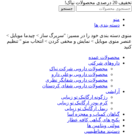
تخفیف 20 درصدی محصولات نیاک!
جستجو
منو
دسته بندی ها
منوی دسته بندی خود را در مسیر: "سربرگ ساز > چیدما موبایل >
عنصر منوی موبایل > نمایش و مخفی کردن > انتخاب منو " تنظیم
کنید
محصولات عمده
داروهای شرکتی
محصولات دارویی شرکت نیاک
محصولات دارویی بوعلی دارو
محصولات دارویی شفانگر نظری
محصولات دارویی شفای کردستان
آرایشی
رژگونه ارگانیک تو زیبایی
کرم پودر ارگانیک تو زیبایی
ریمل ارگانیک تو زیبایی
گیاهان کمیاب و معجزه آسا
پکیج های گیاهی کافه عطار
مولتی ویتامین ها
دستبند مغناطیسی