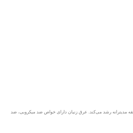
گیاه با نام علمی “Origanum vulgare” شناخته می‌شود و در اصل در منطقه مدیترانه رشد می‌کند. عرق زنیان دارای خواص ضد میکروبی، ضد