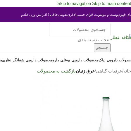
Skip to navigation
Skip to main content
یای قهوه
پوست و مو
تقویت قوای جنسی
لاغری
تقویتی
چاقی ( افزایش وزن )
بلغم
انتخاب دسته بندی
جستجو
صولات دارویی نیاک
محصولات دارویی بوعلی دارو
محصولات دارویی شفانگر نظری
مح
خانه
/
عرقیات گیاهی
/
عرق زنیان
بازگشت به محصولات