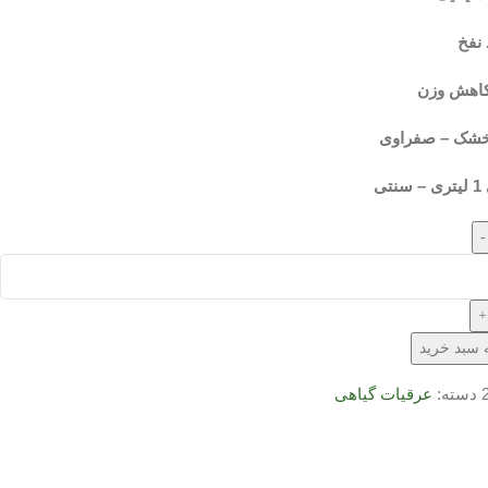
نفخ
کاهش وزن
خشک – صفراوی
ی
-
+
 سبد خرید
دسته:
عرقیات گیاهی