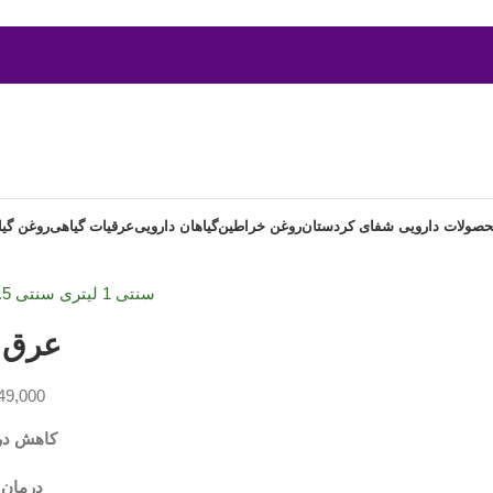
صولات دارویی شفای کردستان
روغن خراطین
گیاهان دارویی
عرقیات گیاهی
روغن گی
سنتی 1 لیتری
سنتی 1.5 لیتری
عرق ز
49,000
کاهش در
درمان 