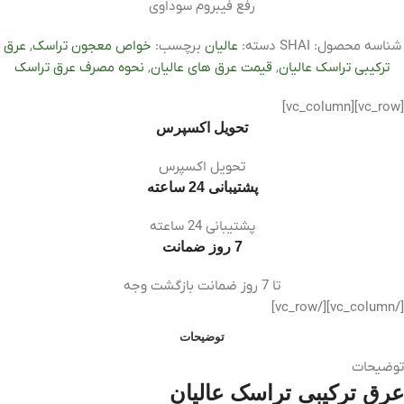
رفع فیبروم سوداوی
شناسه محصول:
SHAI
دسته:
عالیان
برچسب:
خواص معجون تراسک
,
عرق
ترکیبی تراسک عالیان
,
قیمت عرق های عالیان
,
نحوه مصرف عرق تراسک
[vc_row][vc_column]
تحویل اکسپرس
تحویل اکسپرس
پشتیبانی 24 ساعته
پشتیبانی 24 ساعته
7 روز ضمانت
تا 7 روز ضمانت بازگشت وجه
[/vc_column][/vc_row]
توضیحات
توضیحات
عرق ترکیبی تراسک عالیان