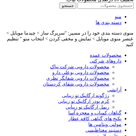
جستجو
منو
دسته بندی ها
منوی دسته بندی خود را در مسیر: "سربرگ ساز > چیدما موبایل >
عنصر منوی موبایل > نمایش و مخفی کردن > انتخاب منو " تنظیم
کنید
محصولات عمده
داروهای شرکتی
محصولات دارویی شرکت نیاک
محصولات دارویی بوعلی دارو
محصولات دارویی شفانگر نظری
محصولات دارویی شفای کردستان
آرایشی
رژگونه ارگانیک تو زیبایی
کرم پودر ارگانیک تو زیبایی
ریمل ارگانیک تو زیبایی
گیاهان کمیاب و معجزه آسا
پکیج های گیاهی کافه عطار
مولتی ویتامین ها
دستبند مغناطیسی
مجله سلامت