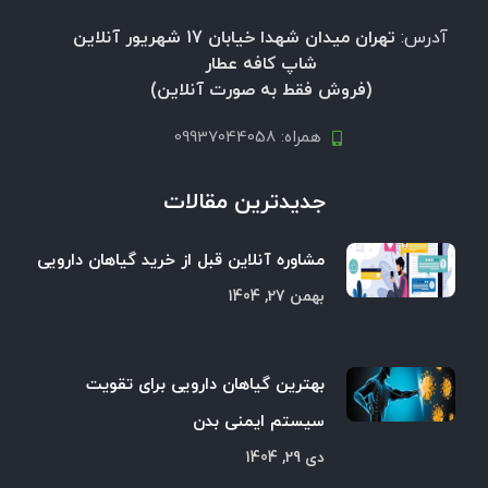
آدرس:
تهران میدان شهدا خیابان 17 شهریور آنلاین
شاپ کافه عطار
(فروش فقط به صورت آنلاین)
همراه: 09937044058
جدیدترین مقالات
مشاوره آنلاین قبل از خرید گیاهان دارویی
بهمن 27, 1404
بهترین گیاهان دارویی برای تقویت
سیستم ایمنی بدن
دی 29, 1404