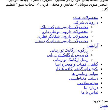
عنصر منوی موبایل > نمایش و مخفی کردن > انتخاب منو " تنظیم
کنید
محصولات عمده
داروهای شرکتی
محصولات دارویی شرکت نیاک
محصولات دارویی بوعلی دارو
محصولات دارویی شفانگر نظری
محصولات دارویی شفای کردستان
آرایشی
رژگونه ارگانیک تو زیبایی
کرم پودر ارگانیک تو زیبایی
ریمل ارگانیک تو زیبایی
گیاهان کمیاب و معجزه آسا
پکیج های گیاهی کافه عطار
مولتی ویتامین ها
دستبند مغناطیسی
مجله سلامت
درباره ما
تماس با ما
سبد خرید
بستن