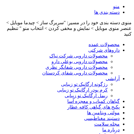
منو
دسته بندی ها
منوی دسته بندی خود را در مسیر: "سربرگ ساز > چیدما موبایل >
عنصر منوی موبایل > نمایش و مخفی کردن > انتخاب منو " تنظیم
کنید
محصولات عمده
داروهای شرکتی
محصولات دارویی شرکت نیاک
محصولات دارویی بوعلی دارو
محصولات دارویی شفانگر نظری
محصولات دارویی شفای کردستان
آرایشی
رژگونه ارگانیک تو زیبایی
کرم پودر ارگانیک تو زیبایی
ریمل ارگانیک تو زیبایی
گیاهان کمیاب و معجزه آسا
پکیج های گیاهی کافه عطار
مولتی ویتامین ها
دستبند مغناطیسی
مجله سلامت
درباره ما