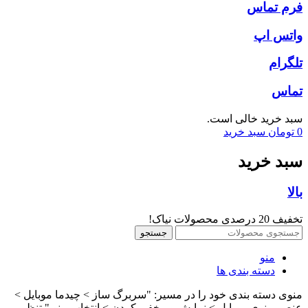
فرم تماس
واتس اپ
تلگرام
تماس
سبد خرید خالی است.
0
تومان
سبد خرید
سبد خرید
بالا
تخفیف 20 درصدی محصولات نیاک!
جستجو
منو
دسته بندی ها
منوی دسته بندی خود را در مسیر: "سربرگ ساز > چیدما موبایل >
عنصر منوی موبایل > نمایش و مخفی کردن > انتخاب منو " تنظیم