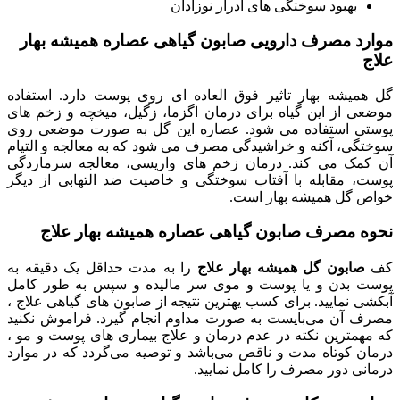
بهبود سوختگی های ادرار نوزادان
موارد مصرف دارویی صابون گیاهی عصاره همیشه بهار
علاج
گل همیشه بهار تاثیر فوق العاده ای روی پوست دارد. استفاده
موضعی از این گیاه برای درمان اگزما، زگیل، میخچه و زخم های
پوستی استفاده می شود. عصاره این گل به صورت موضعی روی
سوختگی، آکنه و خراشیدگی مصرف می شود که به معالجه و التیام
آن کمک می کند. درمان زخم های واریسی، معالجه سرمازدگی
پوست، مقابله با آفتاب سوختگی و خاصیت ضد التهابی از دیگر
خواص گل همیشه بهار است.
نحوه مصرف صابون گیاهی عصاره همیشه بهار علاج
کف
صابون گل همیشه بهار علاج
را به مدت حداقل یک دقیقه به
پوست بدن و یا پوست و موی سر مالیده و سپس به طور کامل
آبکشی نمایید. برای کسب یهترین نتیجه از صابون های گیاهی علاج ،
مصرف آن می‌بایست به صورت مداوم انجام گیرد. فراموش نکنید
که مهمترین نکته در عدم درمان و علاج بیماری های پوست و مو ،
درمان کوتاه مدت و ناقص می‌باشد و توصیه می‌گردد که در موارد
درمانی دور مصرف را کامل نمایید.