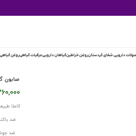
لات دارویی شفای کردستان
روغن خراطین
گیاهان دارویی
عرقیات گیاهی
روغن گیاهی
صابون گو
60,000
کاملا طبیع
ضد باکتر
ضد جوش