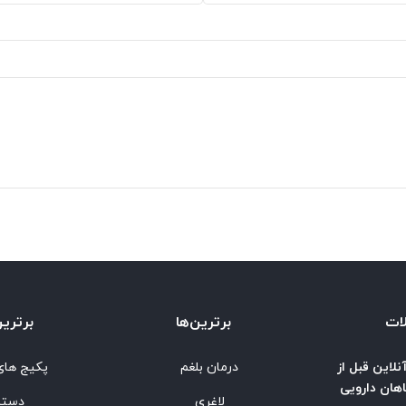
ات
برترین‌ها
برترین
نلاین قبل از
درمان بلغم
پکیج های
هان دارویی
لاغری
دستب