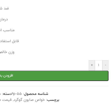
ضد شو
درمان
مناسب ان
قابل استفاد
وزن خالص : 00
+
-
افزودن به
شناسه محصول:
9p-55
دسته:
م
برچسب:
خواص صابون گوگرد
,
قیمت ص