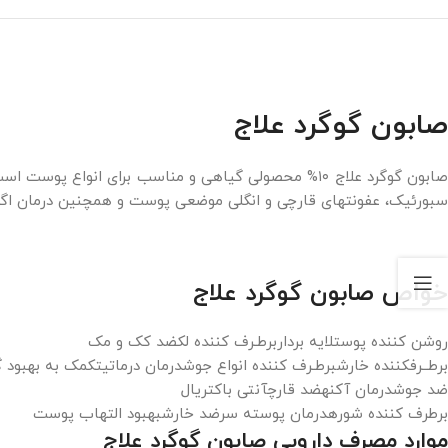
صابون گوگرد علاج
صابون گوگرد علاج ۱۰% محصولی گیاهی و مناسب برای ان
سبورئیک، عفونتهای قارچی و انگلی موضعی پوست و همچنین درمان اگزم
خواص صابون گوگرد علاج
روشن کننده پوستلایه برداربرطـرف کننده لکضد کک و مک
برطــرف‏کننده خارشبرطـرف کننده انواع جوشدرمان درماتیتکمک به بهبود گ
ضد جوشدرمان آکنهضد قارچآنتی باکتریال
برطرف کننده شورهدرمان پوسته سرضد خارشبهبود التهاب پوست
موارد مصرف دارویی صابون گوگرد علاج