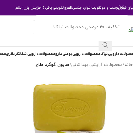
یای قهوه
پوست و مو
تقویت قوای جنسی
لاغری
تقویتی
چاقی ( افزایش وزن )
بلغم
تخفیف 20 درصدی محصولات نیاک!
انتخاب دسته بندی
صولات دارویی نیاک
محصولات دارویی بوعلی دارو
محصولات دارویی شفانگر نظری
محصو
خانه
/
محصولات آرایشی بهداشتی
/
صابون گوگرد علاج