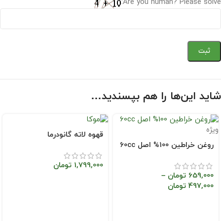
Are you human? Please solve:
شاید این‌ها را هم بپسندید…
ویژه
قهوه لاته گانودرما
روغن خراطین 100% اصل 60cc
1,799,000
تومان
659,000
تومان
–
497,000
تومان