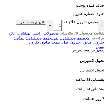
صاف کننده پوست
حاوی عصاره حلزون
صابون حلزون علاج عدد
افزودن به سبد خرید
+
-
شناسه محصول:
9p-78
دسته:
محصولات آرایشی بهداشتی
,
علاج
برچسب:
خرید صابون حلزون
,
خواص صابون حلزون
,
صابون
حلزون
,
صابون حلزون اصل
,
قیمت صابون حلزون
بستن
[vc_row][vc_column]
تحویل اکسپرس
تحویل اکسپرس
پشتیبانی 24 ساعته
پشتیبانی 24 ساعته
7 روز ضمانت