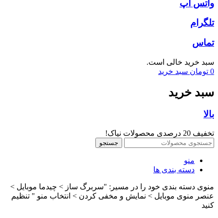
واتس اپ
تلگرام
تماس
سبد خرید خالی است.
0
تومان
سبد خرید
سبد خرید
بالا
تخفیف 20 درصدی محصولات نیاک!
جستجو
منو
دسته بندی ها
منوی دسته بندی خود را در مسیر: "سربرگ ساز > چیدما موبایل >
عنصر منوی موبایل > نمایش و مخفی کردن > انتخاب منو " تنظیم
کنید