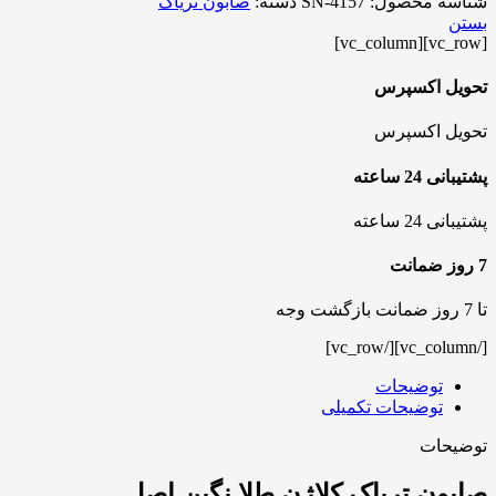
شناسه محصول:
SN-4157
دسته:
صابون تریاک
بستن
[vc_row][vc_column]
تحویل اکسپرس
تحویل اکسپرس
پشتیبانی 24 ساعته
پشتیبانی 24 ساعته
7 روز ضمانت
تا 7 روز ضمانت بازگشت وجه
[/vc_column][/vc_row]
توضیحات
توضیحات تکمیلی
توضیحات
صابون تریاک کلاژن طلا نگین اصل