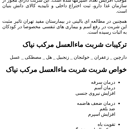
موجب افزایش تعداد اسپرمها شده است. این شربت دارای مجوز از
سازمان غذا دارو، ثبت اختراع داخلی و تاییدیه کالای دانش بنیان
است.
همچنین در مطالعه ای بالینی در بیمارستان مفید تهران تاثیر مثبت
این شربت در رفع آسم و بیماری های تنفسی مخصوصا در کودکان
به اثبات رسیده است.
ترکیبات شربت ماءالعسل مرکب نیاک
دارچین _ زعفران _ خولنجان _ زنجبیل _ هل _ مصطکی _ عسل
خواص شربت شربت ماءالعسل مرکب نیاک
درمان سرفه
درمان آسم
افزایش نیروی جنسی
درمان ضعف هاضمه
ضد بلغم
افزایش اسپرم
تقویت باه