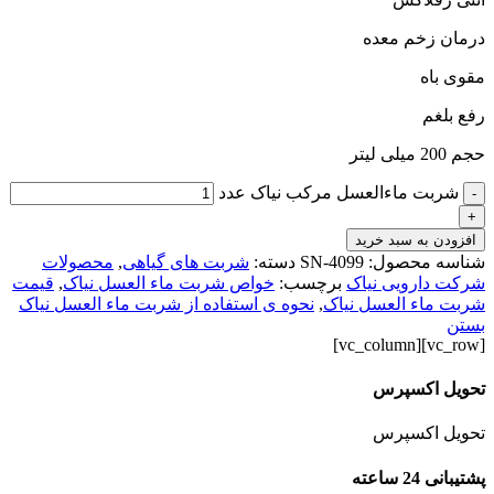
درمان زخم معده
مقوی باه
رفع بلغم
حجم 200 میلی لیتر
شربت ماءالعسل مرکب نیاک عدد
-
+
افزودن به سبد خرید
شناسه محصول:
SN-4099
دسته:
شربت های گیاهی
,
محصولات
شرکت دارویی نیاک
برچسب:
خواص شربت ماء العسل نیاک
,
قیمت
شربت ماء العسل نیاک
,
نحوه ی استفاده از شربت ماء العسل نیاک
بستن
[vc_row][vc_column]
تحویل اکسپرس
تحویل اکسپرس
پشتیبانی 24 ساعته