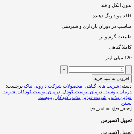
بدون الکل و قند
فاقد مواد رنگ دهنده
مناسب در دوران بارداری و شیردهی
طبیعت گرم و تر
کاملا گیاهی
120 میلی لیتر
+
-
افزودن به سبد خرید
دسته:
شربت های گیاهی
,
محصولات شرکت دارویی نیاک
برچسب:
درمان یبوست
,
درمان یبوست کودک
,
درمان یبوست کودکان
,
شربت
فیژین پلاس
,
شربت فیژین پلاس کودکان
,
یبوست
بستن
[vc_row][vc_column]
تحویل اکسپرس
تحویل اکسپرس