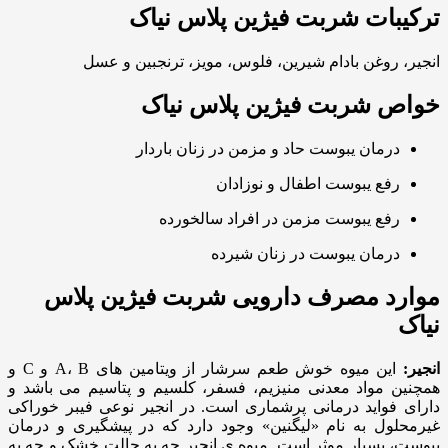
ترکیبات شربت فیژین پلاس نیاک
انجیر، روغن بادام شیرین، فلوس، مویز، ترنجبین و عسل
خواص شربت فیژین پلاس نیاک
درمان یبوست حاد و مزمن در زنان باردار
رفع یبوست اطفال و نوزادان
رفع یبوست مزمن در افراد سالخورده
درمان یبوست در زنان شیرده
موارد مصرف دارویی شربت فیژین پلاس
نیاک
انجیر:
این میوه خوش طعم سرشار از ویتامین های A، B و C و
همچنین مواد معدنی منیزیم، فسفر، کلسیم و پتاسیم می باشد و
دارای فواید درمانی پرشماری است. در انجیر نوعی فیبر خوراکی
غیرمحلول به نام «لیگنین» وجود دارد که در پیشگیری و درمان
یبوست، بسیار موثر است. میوه ی انجیر چه به حالت خشک و چه به