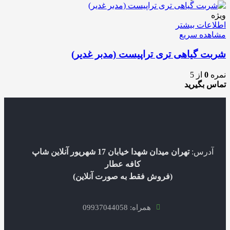
ویژه
اطلاعات بیشتر
مشاهده سریع
شربت گیاهی تری تراپیست (مدبر غدیر)
نمره
0
از 5
تماس بگیرید
آدرس:
تهران میدان شهدا خیابان 17 شهریور آنلاین شاپ
کافه عطار
(فروش فقط به صورت آنلاین)
همراه: 09937044058