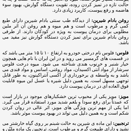
حالت تازه در تمیز کردن روده، تقویت دستگاه گوارش، بهبود سوء
هاضمه و رفع یبوست، کاربرد زیادی دارد.
روغن بادام شیرین:
از دیدگاه طب سنتی بادام شیرین دارای طبع
کمی گرم و مرطوب است و هم میوه و هم روغن آن اثر ملین
مطلوبی برای درمان یبوست به ویژه در کودکان دارند. از طرفی
روغن بادام شیرین برای تمیز کردن دستگاه گوارش نیز مفید می
باشد.
فلوس:
فلوس نام درختی خودرو به ارتفاع ۱۰ تا ۱۵ متر می باشد که
در قسمت های گرمسیر می روید و در این ایران با نام هایی همچون
خیار شنبر و خرنوب هندی شناخته می شود. میوه درخت فلوس
سرشار از مواد آنتی اکسیدان، مواد روغنی، اسانس و مواد قندی می
باشد و به واسطه ی برخورداری از اکسی آنتراکینون، به طور قابل
توجهی مسهل است. به همین دلیل شیره یا عسل این میوه قابلیت
فوق العاده ای در درمان یبوست دارد.
مویز:
مویز یکی از محبوب ترین خشکبارهای موجود در بازار است
که عمدتاً برای رفع سودا و بلغم شدید مورد استفاده قرار می گیرد.
اما یکی از مهم ترین ویژگی های مویز، اثر عالی در روان کردن
شکم است و به همین دلیل می تواند در بهبود یبوست موثر باشد.
ترنجبین:
این ماده ی شیرین به حالت شبنم بر روی گیاه خارشتر می
نشید و دارای طبیعت گرم و مرطوب است. ترنجبین یک ماده ملیّن و