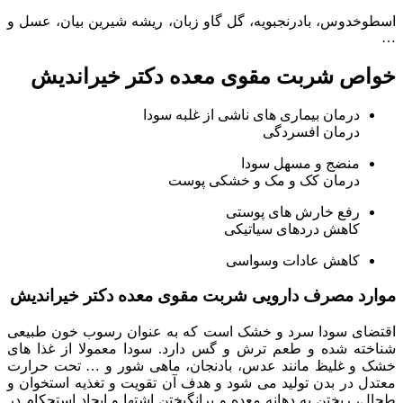
اﺳﻄﻮﺧﺪوس، ﺑﺎدرﻧﺠﺒﻮﻳﻪ، ﮔﻞ ﮔﺎو زﺑﺎن، رﻳﺸﻪ ﺷﻴﺮﻳﻦ ﺑﻴﺎن، ﻋﺴﻞ و
…
خواص شربت مقوی معده دکتر خیراندیش
درمان بیماری های ناشی از غلبه سودا
درمان افسردگی
منضج و مسهل سودا
درمان کک و مک و خشکی پوست
رفع خارش های پوستی
کاهش دردهای سیاتیکی
کاهش عادات وسواسی
موارد مصرف دارویی شربت مقوی معده دکتر خیراندیش
اقتضای سودا سرد و خشک است که به عنوان رسوب خون طبیعی
شناخته شده و طعم ترش و گس دارد. سودا معمولا از غذا های
خشک و غلیظ مانند عدس، بادنجان، ماهی شور و … تحت حرارت
معتدل در بدن تولید می شود و هدف آن تقویت و تغذیه استخوان و
طحال، ریختن به دهانه معده و برانگیختن اشتها و ایجاد استحکام در