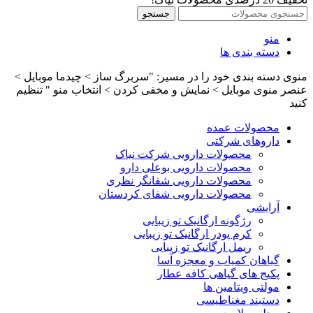
جستجو
منو
دسته بندی ها
منوی دسته بندی خود را در مسیر: "سربرگ ساز > چیدما موبایل >
عنصر منوی موبایل > نمایش و مخفی کردن > انتخاب منو " تنظیم
کنید
محصولات عمده
داروهای شرکتی
محصولات دارویی شرکت نیاک
محصولات دارویی بوعلی دارو
محصولات دارویی شفانگر نظری
محصولات دارویی شفای کردستان
آرایشی
رژگونه ارگانیک تو زیبایی
کرم پودر ارگانیک تو زیبایی
ریمل ارگانیک تو زیبایی
گیاهان کمیاب و معجزه آسا
پکیج های گیاهی کافه عطار
مولتی ویتامین ها
دستبند مغناطیسی