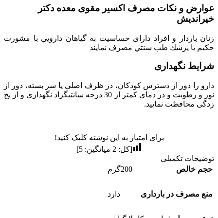
عوارض و نکات مصرف اکسیر مقوی معده دکتر
خیراندیش
زﻧﺎن ﺑﺎردار و اﻓﺮاد دارای ﺣﺴﺎﺳﻴﺖ ﺑﻪ ﮔﻴﺎﻫﺎن داروﻳﻲ ﺑﺎ ﻣﺸﻮرت
ﺣﻜﻴﻢ ﻳﺎ ﭘﺰﺷﻚ ﻃﺐ ﺳﻨﺘﻲ ﻣﺼﺮف ﻧﻤﺎﻳﻨﺪ
شرایط نگهداری
دارو را دور از دسترس کودکان، در ظرف اصلی یا سر بسته، دور از
نور و رطوبت و در دمای کمتر از 30 درجه سانتیگراد نگهداری و از یخ
زدگی محافظت نمایید.
برای امتیاز به این نوشته کلیک کنید!
[کل:
2
میانگین:
5
]
توضیحات تکمیلی
حجم خالص
200گرم
منع مصرف در بارداری
دارد