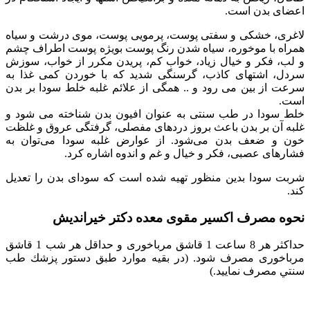
اعضای بدن است.
لاغری، خشکی و سفتی پوست، پرمویی پوست، موی درشت و سیاه
همراه با موخوره، سیاه شدن رنگ پوست بویژه پوست اطراف چشم
و لب، فکر و خیال زیاد، خواب کم، پریدن مکرر از خواب، سوزش
سردل، اشتهای کاذب، گرسنگی شدید که با خوردن کمی غذا به
سرعت از بین می رود و .. همگی از علائم غلبه خلط سودا بر بدن
است.
خلط سودا در طب سنتی به عنوان افیون بدن شناخته می شود و
غلبه آن بر بدن باعث بروز دردهای مفصلی، گرفتگی عروق و غلظت
خون و ضعف بدن می‌شود‌. از عوارض غلبه سودا می‌توان به
فشارهای عصبی، فکر و خیال و غم و اندوه اشاره کرد.
شربت سودا بدین منظور تهیه شده است که سودای بدن را تعدیل
کند.
نحوه مصرف اکسیر مقوی معده دکتر خیراندیش
ﺣﺪاﻛﺜﺮ ﻫﺮ 8 ﺳﺎﻋﺖ 1 ﻗﺎﺷﻖ ﻣﺮﺑﺎﺧﻮری و ﺣﺪاﻗﻞ ﻫﺮ ﺷﺐ 1 ﻗﺎﺷﻖ
ﻣﺮﺑﺎﺧﻮری مصرف شود. (در ﺑﻘﻴﻪ ﻣﻮارد ﻃﺒﻖ دﺳﺘﻮر ﭘﺰﺷﻚ ﻃﺐ
ﺳﻨﺘﻲ ﻣﺼﺮف ﻧﻤﺎﻳﻴﺪ.)