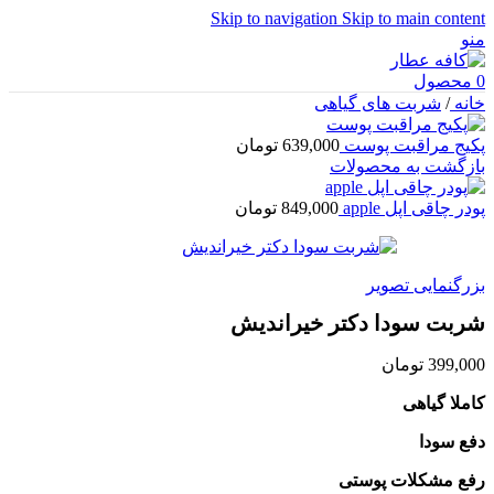
Skip to navigation
Skip to main content
منو
0
محصول
خانه
/
شربت های گیاهی
پکیج مراقبت پوست
639,000
تومان
بازگشت به محصولات
پودر چاقی اپل apple
849,000
تومان
بزرگنمایی تصویر
شربت سودا دکتر خیراندیش
399,000
تومان
کاملا گیاهی
دفع سودا
رفع مشکلات پوستی