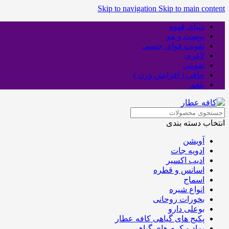
Skip to navigation
Skip to main content
دنیای قهوه
پوست و مو
تقویت قوای جنسی
لاغری
تقویتی
چاقی ( افزایش وزن )
بلغم
انتخاب دسته بندی
آویشن
ادویه جات
ادیب اکسیر
اسانس و قطره
اسماج
انواع شیره
بخورات روحانی
بوعلی دارو
پکیج های گیاهی کافه عطار
پماد و کرم های گیاهی