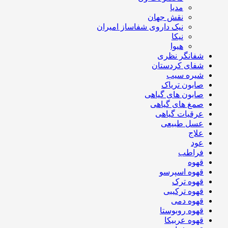
مدیا
نقش جهان
نیک داروی شفاساز امیران
نیکا
هیوا
شفانگر نظری
شفای کردستان
شیره سیب
صابون تریاک
صابون های گیاهی
صمغ های گیاهی
عرقیات گیاهی
عسل طبیعی
علاج
عود
فراطب
قهوه
قهوه اسپرسو
قهوه ترک
قهوه ترکیبی
قهوه دمی
قهوه روبوستا
قهوه عربیکا