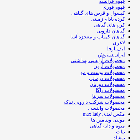
قهوه فرانسه
قهوه فوری
کپسول و قرص های گیاهی
کرده بادام زمینی
کرم های گیاهی
گیاهان دارویی
گیاهان کمیاب و معجزه آسا
لاغری
لیف لوفا
لیوان دمنوش
محصولات آرایشی بهداشتی
محصولات آرون
محصولات پوست و مو
محصولات درمانی
محصولات دوریان
محصولات راگا
محصولات سریتا
محصولات شرکت دارویی نیاک
محصولات والنسی
مکس لیدی max lady
مولتی ویتامین ها
میوه و دانه گیاهی
نبات
نوشاد