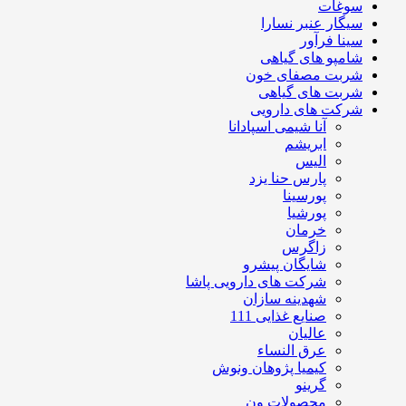
سوغات
سیگار عنبر نسارا
سینا فرآور
شامپو های گیاهی
شربت مصفای خون
شربت های گیاهی
شرکت های دارویی
آنا شیمی اسپادانا
ابریشم
الیس
پارس حنا یزد
پورسینا
پورشیا
خرمان
زاگرس
شایگان پیشرو
شرکت های دارویی پاشا
شهدینه سازان
صنایع غذایی 111
عالیان
عرق النساء
کیمیا پژوهان ونوش
گرینو
محصولات ون