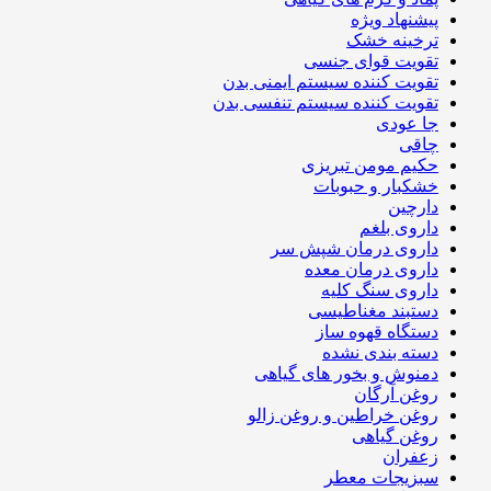
پیشنهاد ویژه
ترخینه خشک
تقویت قوای جنسی
تقویت کننده سیستم ایمنی بدن
تقویت کننده سیستم تنفسی بدن
جا عودی
چاقی
حکیم مومن تبریزی
خشکبار و حبوبات
دارچین
داروی بلغم
داروی درمان شپش سر
داروی درمان معده
داروی سنگ کلیه
دستبند مغناطیسی
دستگاه قهوه ساز
دسته بندی نشده
دمنوش و بخور های گیاهی
روغن آرگان
روغن خراطین و روغن زالو
روغن گیاهی
زعفران
سبزیجات معطر