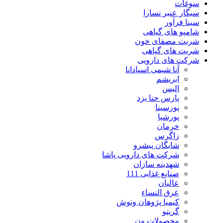
سوغات
سیگار عنبر نسارا
سینا فرآور
شامپو های گیاهی
شربت مصفای خون
شربت های گیاهی
شرکت های دارویی
آنا شیمی اسپادانا
ابریشم
الیس
پارس حنا یزد
پورسینا
پورشیا
خرمان
زاگرس
شایگان پیشرو
شرکت های دارویی پاشا
شهدینه سازان
صنایع غذایی 111
عالیان
عرق النساء
کیمیا پژوهان ونوش
گرینو
محصولات ون