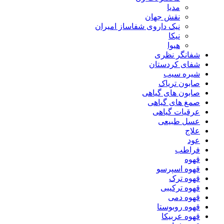
مدیا
نقش جهان
نیک داروی شفاساز امیران
نیکا
هیوا
شفانگر نظری
شفای کردستان
شیره سیب
صابون تریاک
صابون های گیاهی
صمغ های گیاهی
عرقیات گیاهی
عسل طبیعی
علاج
عود
فراطب
قهوه
قهوه اسپرسو
قهوه ترک
قهوه ترکیبی
قهوه دمی
قهوه روبوستا
قهوه عربیکا