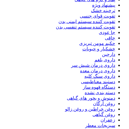
پیشنهاد ویژه
ترخینه خشک
تقویت قوای جنسی
تقویت کننده سیستم ایمنی بدن
تقویت کننده سیستم تنفسی بدن
جا عودی
چاقی
حکیم مومن تبریزی
خشکبار و حبوبات
دارچین
داروی بلغم
داروی درمان شپش سر
داروی درمان معده
داروی سنگ کلیه
دستبند مغناطیسی
دستگاه قهوه ساز
دسته بندی نشده
دمنوش و بخور های گیاهی
روغن آرگان
روغن خراطین و روغن زالو
روغن گیاهی
زعفران
سبزیجات معطر