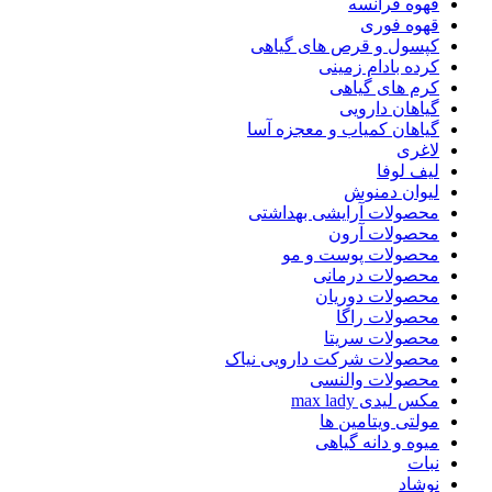
قهوه فرانسه
قهوه فوری
کپسول و قرص های گیاهی
کرده بادام زمینی
کرم های گیاهی
گیاهان دارویی
گیاهان کمیاب و معجزه آسا
لاغری
لیف لوفا
لیوان دمنوش
محصولات آرایشی بهداشتی
محصولات آرون
محصولات پوست و مو
محصولات درمانی
محصولات دوریان
محصولات راگا
محصولات سریتا
محصولات شرکت دارویی نیاک
محصولات والنسی
مکس لیدی max lady
مولتی ویتامین ها
میوه و دانه گیاهی
نبات
نوشاد