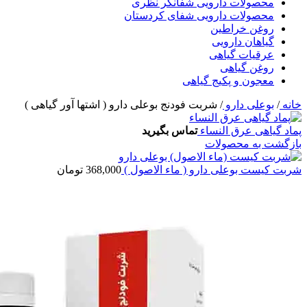
محصولات دارویی شفانگر نظری
محصولات دارویی شفای کردستان
روغن خراطین
گیاهان دارویی
عرقیات گیاهی
روغن گیاهی
معجون و پکیج گیاهی
خانه
/
بوعلی دارو
/
شربت فودنج بوعلی دارو ( اشتها آور گیاهی )
پماد گیاهی عرق النساء
تماس بگیرید
بازگشت به محصولات
شربت کیست بوعلی دارو ( ماء الاصول )
368,000
تومان