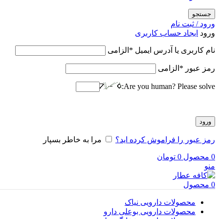
جستجو
ورود / ثبت نام
ورود
ایجاد حساب کاربری
نام کاربری یا آدرس ایمیل
*
الزامی
رمز عبور
*
الزامی
Are you human? Please solve:
ورود
رمز عبور را فراموش کرده اید؟
مرا به خاطر بسپار
0
محصول
0
تومان
منو
0
محصول
محصولات دارویی نیاک
محصولات دارویی بوعلی دارو