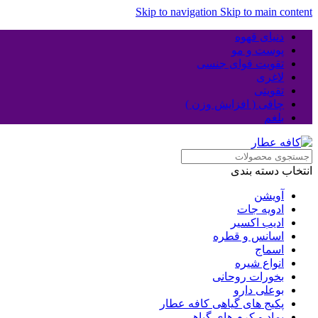
Skip to navigation
Skip to main content
دنیای قهوه
پوست و مو
تقویت قوای جنسی
لاغری
تقویتی
چاقی ( افزایش وزن )
بلغم
انتخاب دسته بندی
آویشن
ادویه جات
ادیب اکسیر
اسانس و قطره
اسماج
انواع شیره
بخورات روحانی
بوعلی دارو
پکیج های گیاهی کافه عطار
پماد و کرم های گیاهی