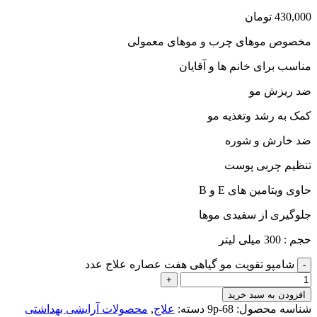
430,000
تومان
مخصوص موهای چرب و موهای معمولی
مناسب برای خانم ها و آقایان
ضد ریزش مو
کمک به رشد وتغذیه مو
ضد خارش و شوره
تنظیم چربی پوست
حاوی ویتامین های E و B
جلوگیری از سفیدی موها
حجم : 300 میلی لیتر
شامپو تقویت مو گیاهی هفت عصاره علاج عدد
-
+
افزودن به سبد خرید
شناسه محصول:
9p-68
دسته:
علاج
,
محصولات آرایشی بهداشتی