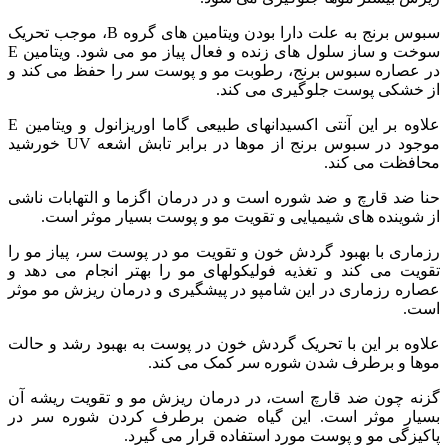
سبوس برنج به علت دارا بودن ویتامین های گروه B، موجب تحریک
سوخت و ساز سلول های زنده و فعال پیاز مو می شود. ویتامین E
در عصاره سبوس برنج، رطوبت مو و پوست سر را حفظ می کند و
از خشکی پوست جلوگیری می کند.
علاوه بر این آنتی اکسیدانهای طبیعی گاما اوریزانول و ویتامین E
موجود در سبوس برنج از موها در برابر تابش اشعه UV خورشید
محافظت می کند.
حنا ضد قارچ و ضد شوره است و در درمان اگزما و التهابات ناشی
از شوینده های شیمیایی و تقویت مو و پوست بسیار موثر است.
رزماری با بهبود گردش خون و تقویت مو در پوست سر، پیاز مو را
تقویت می کند و تغذیه فولیکولهای مو را بهتر انجام می دهد و
عصاره رزماری در این شامپو در پیشگیری و درمان ریزش مو موثر
است.
علاوه بر این با تحریک گردش خون در پوست به بهبود رشد و حالت
موها و برطرف شدن شوره سر کمک می کند.
گزنه چون ضد قارچ است، در درمان ریزش مو و تقویت ریشه آن
بسیار موثر است. این گیاه ضمن برطرف کردن شوره سر در
پاکیزگی مو و پوست مورد استفاده قرار می گیرد.