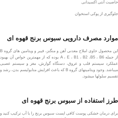
خاصیت آنتی اکسیدانی
جلوگیری از پوکی استخوان
موارد مصرف دارویی سبوس برنج قهوه ای
این محصول حاوی املاح معدنی آهن و منگنز، فیبر و ویتامین های گروه B
از جمله A ، E ، B1 ، B2 ،B5 ، B6 بوده که از مهمترین خواص آن بهبود
عملکرد سیستم قلب و عروق، دستگاه گوارش، مغز و سیستم عصبی
میباشد. وجود ویتامینهای گروه B که باعث افزایش متابولیسم بدن، رشد و
تقسیم سلولها میشود.
طرز استفاده از سبوس برنج قهوه ای
برای درمان خشکی پوست کافی ایست سبوس برنج را با آب ترکیب کنید و