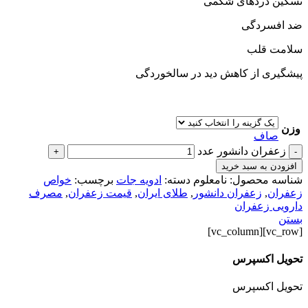
تسکین دردهای شکمی
ضد افسردگی
سلامت قلب
پیشگیری از کاهش دید در سالخوردگی
وزن
صاف
زعفران دانشور عدد
+
-
افزودن به سبد خرید
شناسه محصول:
نامعلوم
دسته:
ادویه جات
برچسب:
خواص
زعفران
,
زعفران دانشور
,
طلای ایران
,
قیمت زعفران
,
مصرف
دارویی زعفران
بستن
[vc_row][vc_column]
تحویل اکسپرس
تحویل اکسپرس