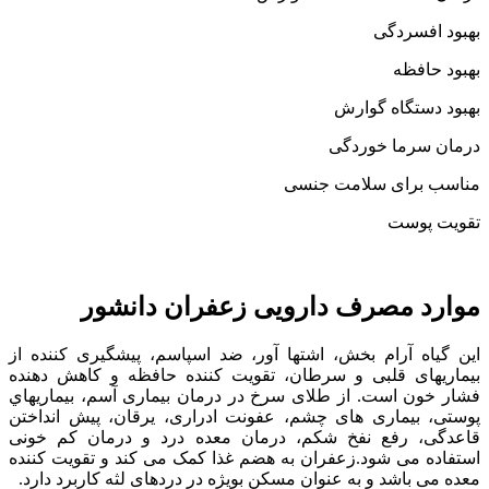
بهبود افسردگی
بهبود حافظه
بهبود دستگاه گوارش
درمان سرما خوردگی
مناسب برای سلامت جنسی
تقویت پوست
موارد مصرف دارویی زعفران دانشور
این گیاه آرام بخش، اشتها آور، ضد اسپاسم، پيشگيری كننده از
بيماريهای قلبی و سرطان، تقويت کننده حافظه و كاهش دهنده
فشار خون است. از طلای سرخ در درمان بیماری آسم، بيماريهاي
پوستی، بیماری های چشم، عفونت ادراری، يرقان، پيش انداختن
قاعدگی، رفع نفخ شكم، درمان معده درد و درمان کم خونی
استفاده می شود.زعفران به هضم غذا کمک می کند و تقویت کننده
معده می باشد و به عنوان مسکن بویژه در دردهای لثه کاربرد دارد.