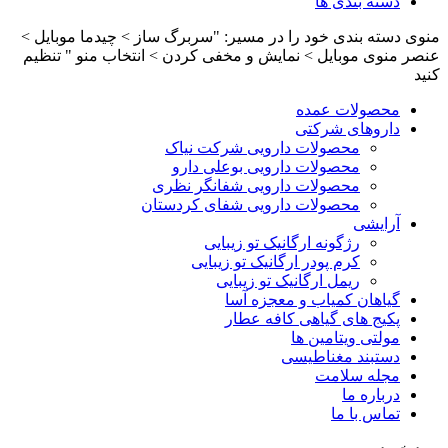
دسته بندی ها
منوی دسته بندی خود را در مسیر: "سربرگ ساز > چیدما موبایل >
عنصر منوی موبایل > نمایش و مخفی کردن > انتخاب منو " تنظیم
کنید
محصولات عمده
داروهای شرکتی
محصولات دارویی شرکت نیاک
محصولات دارویی بوعلی دارو
محصولات دارویی شفانگر نظری
محصولات دارویی شفای کردستان
آرایشی
رژگونه ارگانیک تو زیبایی
کرم پودر ارگانیک تو زیبایی
ریمل ارگانیک تو زیبایی
گیاهان کمیاب و معجزه آسا
پکیج های گیاهی کافه عطار
مولتی ویتامین ها
دستبند مغناطیسی
مجله سلامت
درباره ما
تماس با ما