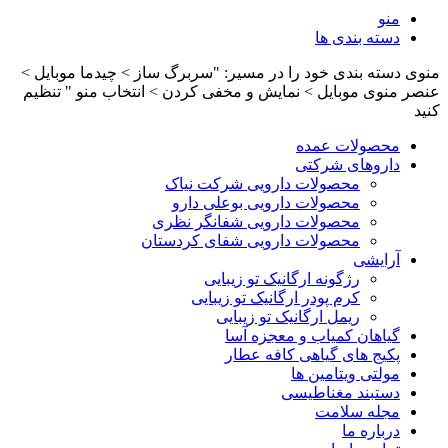
منو
دسته بندی ها
منوی دسته بندی خود را در مسیر: "سربرگ ساز > چیدما موبایل >
عنصر منوی موبایل > نمایش و مخفی کردن > انتخاب منو " تنظیم
کنید
محصولات عمده
داروهای شرکتی
محصولات دارویی شرکت نیاک
محصولات دارویی بوعلی دارو
محصولات دارویی شفانگر نظری
محصولات دارویی شفای کردستان
آرایشی
رژگونه ارگانیک تو زیبایی
کرم پودر ارگانیک تو زیبایی
ریمل ارگانیک تو زیبایی
گیاهان کمیاب و معجزه آسا
پکیج های گیاهی کافه عطار
مولتی ویتامین ها
دستبند مغناطیسی
مجله سلامت
درباره ما