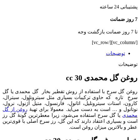
پشتیبانی 24 ساعته
7 روز ضمانت
تا 7 روز ضمانت بازگشت وجه
[/vc_column][/vc_row]
توضیحات
توضیحات
روغن گل محمدی 30 cc
روغن گل سرخ با استفاده از روش تقطیر بخار گل محمدی یا گل
سرخِ تازه که حاوی ترکیبات بسیاری مثل سیترونلول، سیترال،
کارون، استات سیترونلیل، اتانول، فارنسول، متیل اُژنول، نرول،
نوتانول و … است به دست می‌آید. معمولا برای تهیهٔ
روغن از گل
محمدی
یا گل سرخ استفاده می‌شود، زیرا معطرترین گونهٔ گل رز
است و بسیاری اعتقاد دارند که این گل، رز سرخ اصلی با قوی‌ترین
عطر و بالاترین میزان روغن است.