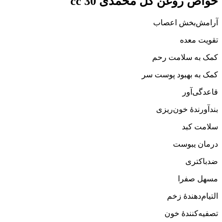
خواص روغن گل محمدی 30 cc
آرامش‌بخش اعصاب
تقویت معده
کمک به سلامت رحم
کمک به بهبود پوست سر
قاعدگی‌آور
بندآورندهٔ خون‌ریزی
سلامت کبد
درمان یبوست
ضدباکتری
مسهل صفرا
التیام‌دهندهٔ زخم
تصفیه‌کنندهٔ خون