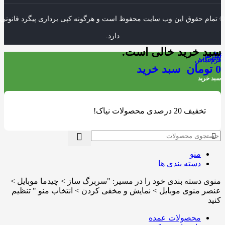
© تمام حقوق این وب سایت محفوظ است و هرگونه کپی برداری پیگرد قانونی
دارد.
سبد خرید خالی است.
تماس
تلگرام
واتس اپ
فرم تماس
0
تومان
سبد خرید
سبد خرید
بالا
تخفیف 20 درصدی محصولات نیاک!
منو
دسته بندی ها
منوی دسته بندی خود را در مسیر: "سربرگ ساز > چیدما موبایل >
عنصر منوی موبایل > نمایش و مخفی کردن > انتخاب منو " تنظیم
کنید
محصولات عمده