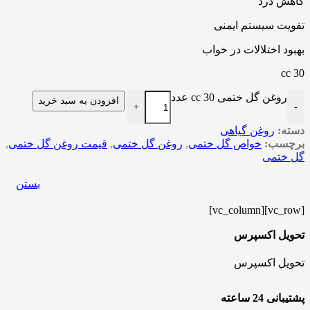
کاهش درد
تقویت سیستم ایمنی
بهبود اختلالات در خواب
30 cc
روغن گل ختمی 30 cc عدد
افزودن به سبد خرید
+
-
دسته:
روغن گیاهی
برچسب:
خواص گل ختمی
,
روغن گل ختمی
,
قیمت روغن گل ختمی
,
گل ختمی
بستن
[vc_row][vc_column]
تحویل اکسپرس
تحویل اکسپرس
پشتیبانی 24 ساعته