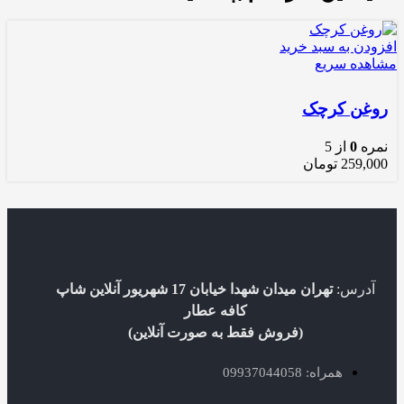
افزودن به سبد خرید
مشاهده سریع
روغن کرچک
نمره
0
از 5
259,000
تومان
آدرس:
تهران میدان شهدا خیابان 17 شهریور آنلاین شاپ
کافه عطار
(فروش فقط به صورت آنلاین)
همراه: 09937044058