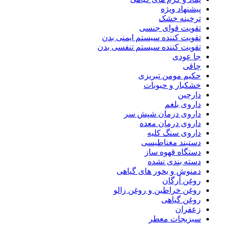
پیشنهاد ویژه
ترخینه خشک
تقویت قوای جنسی
تقویت کننده سیستم ایمنی بدن
تقویت کننده سیستم تنفسی بدن
جا عودی
چاقی
حکیم مومن تبریزی
خشکبار و حبوبات
دارچین
داروی بلغم
داروی درمان شپش سر
داروی درمان معده
داروی سنگ کلیه
دستبند مغناطیسی
دستگاه قهوه ساز
دسته بندی نشده
دمنوش و بخور های گیاهی
روغن آرگان
روغن خراطین و روغن زالو
روغن گیاهی
زعفران
سبزیجات معطر