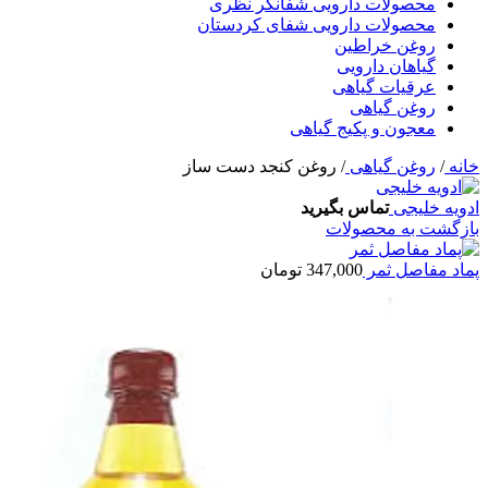
محصولات دارویی شفانگر نظری
محصولات دارویی شفای کردستان
روغن خراطین
گیاهان دارویی
عرقیات گیاهی
روغن گیاهی
معجون و پکیج گیاهی
خانه
/
روغن گیاهی
/
روغن کنجد دست ساز
ادویه خلیجی
تماس بگیرید
بازگشت به محصولات
پماد مفاصل ثمر
347,000
تومان