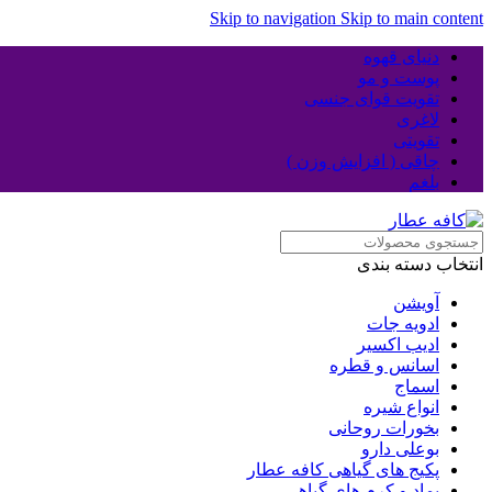
Skip to navigation
Skip to main content
دنیای قهوه
پوست و مو
تقویت قوای جنسی
لاغری
تقویتی
چاقی ( افزایش وزن )
بلغم
انتخاب دسته بندی
آویشن
ادویه جات
ادیب اکسیر
اسانس و قطره
اسماج
انواع شیره
بخورات روحانی
بوعلی دارو
پکیج های گیاهی کافه عطار
پماد و کرم های گیاهی