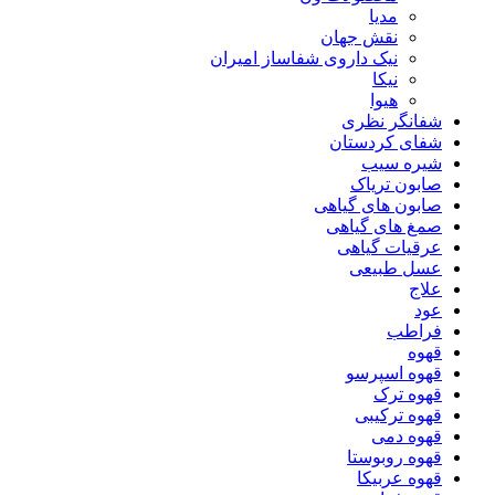
مدیا
نقش جهان
نیک داروی شفاساز امیران
نیکا
هیوا
شفانگر نظری
شفای کردستان
شیره سیب
صابون تریاک
صابون های گیاهی
صمغ های گیاهی
عرقیات گیاهی
عسل طبیعی
علاج
عود
فراطب
قهوه
قهوه اسپرسو
قهوه ترک
قهوه ترکیبی
قهوه دمی
قهوه روبوستا
قهوه عربیکا