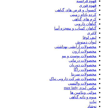
قهوه فرانسه
قهوه فوری
کپسول و قرص های گیاهی
کرده بادام زمینی
کرم های گیاهی
گیاهان دارویی
گیاهان کمیاب و معجزه آسا
لاغری
لیف لوفا
لیوان دمنوش
محصولات آرایشی بهداشتی
محصولات آرون
محصولات پوست و مو
محصولات درمانی
محصولات دوریان
محصولات راگا
محصولات سریتا
محصولات شرکت دارویی نیاک
محصولات والنسی
مکس لیدی max lady
مولتی ویتامین ها
میوه و دانه گیاهی
نبات
نوشاد