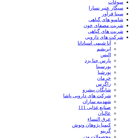
سوغات
سیگار عنبر نسارا
سینا فرآور
شامپو های گیاهی
شربت مصفای خون
شربت های گیاهی
شرکت های دارویی
آنا شیمی اسپادانا
ابریشم
الیس
پارس حنا یزد
پورسینا
پورشیا
خرمان
زاگرس
شایگان پیشرو
شرکت های دارویی پاشا
شهدینه سازان
صنایع غذایی 111
عالیان
عرق النساء
کیمیا پژوهان ونوش
گرینو
محصولات ون