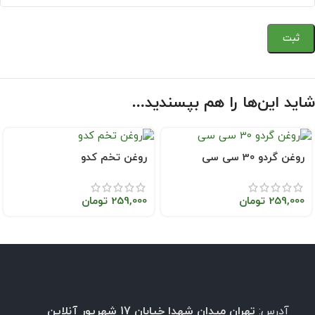
شاید این‌ها را هم بپسندید…
روغن گردو 30 سی سی
روغن تخم کدو
259,000
تومان
259,000
تومان
آدرس:
تهران میدان شهدا خیابان 17 شهریور آنلاین