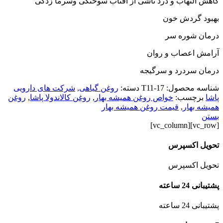
کاهش التهاب و درد ناشی از آفتاب سوختگی وسرما زدگی
بهبود گردش خون
درمان شوره سر
آرامش اعصاب و روان
درمان سردرد و سرگیجه
شناسه محصول:
T11-17
دسته:
روغن گیاهی
,
شرکت های دارویی
پاشا
برچسب:
خواص روغن همیشه بهار
,
روغن کالاندولا پاشا
,
روغن
همیشه بهار
,
قیمت روغن همیشه بهار
بستن
[vc_row][vc_column]
تحویل اکسپرس
تحویل اکسپرس
پشتیبانی 24 ساعته
پشتیبانی 24 ساعته