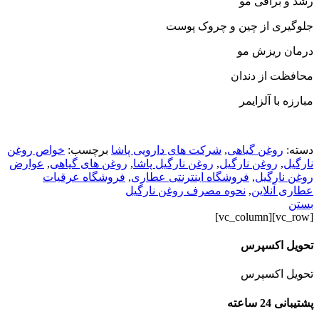
رشد و براقی مو
جلوگیری از چین و چروک پوست
درمان ریزش مو
محافظت از دندان
مبارزه با آلزایمر
دسته:
روغن گیاهی
,
شرکت های دارویی پاشا
برچسب:
خواص روغن
نارگیل
,
روغن نارگیل
,
روغن نارگیل پاشا
,
روغن های گیاهی
,
عوارض
روغن نارگیل
,
فروشگاه اینترنتی عطاری
,
فروشگاه عرقیات
عطاری آنلاین
,
نحوه مصرف روغن نارگیل
بستن
[vc_row][vc_column]
تحویل اکسپرس
تحویل اکسپرس
پشتیبانی 24 ساعته