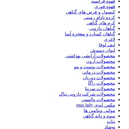
قهوه فرانسه
قهوه فوری
کپسول و قرص های گیاهی
کرده بادام زمینی
کرم های گیاهی
گیاهان دارویی
گیاهان کمیاب و معجزه آسا
لاغری
لیف لوفا
لیوان دمنوش
محصولات آرایشی بهداشتی
محصولات آرون
محصولات پوست و مو
محصولات درمانی
محصولات دوریان
محصولات راگا
محصولات سریتا
محصولات شرکت دارویی نیاک
محصولات والنسی
مکس لیدی max lady
مولتی ویتامین ها
میوه و دانه گیاهی
نبات
نوشاد