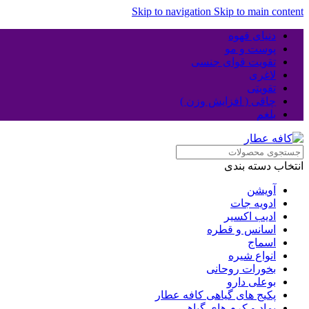
Skip to navigation
Skip to main content
دنیای قهوه
پوست و مو
تقویت قوای جنسی
لاغری
تقویتی
چاقی ( افزایش وزن )
بلغم
انتخاب دسته بندی
آویشن
ادویه جات
ادیب اکسیر
اسانس و قطره
اسماج
انواع شیره
بخورات روحانی
بوعلی دارو
پکیج های گیاهی کافه عطار
پماد و کرم های گیاهی