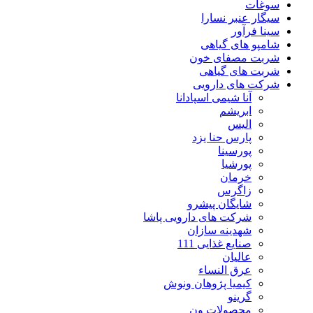
سوغات
سیگار عنبر نسارا
سینا فرآور
شامپو های گیاهی
شربت مصفای خون
شربت های گیاهی
شرکت های دارویی
آنا شیمی اسپادانا
ابریشم
الیس
پارس حنا یزد
پورسینا
پورشیا
خرمان
زاگرس
شایگان پیشرو
شرکت های دارویی پاشا
شهدینه سازان
صنایع غذایی 111
عالیان
عرق النساء
کیمیا پژوهان ونوش
گرینو
محصولات ون