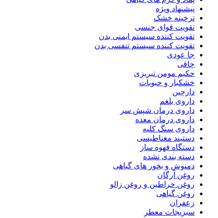
پیشنهاد ویژه
ترخینه خشک
تقویت قوای جنسی
تقویت کننده سیستم ایمنی بدن
تقویت کننده سیستم تنفسی بدن
جا عودی
چاقی
حکیم مومن تبریزی
خشکبار و حبوبات
دارچین
داروی بلغم
داروی درمان شپش سر
داروی درمان معده
داروی سنگ کلیه
دستبند مغناطیسی
دستگاه قهوه ساز
دسته بندی نشده
دمنوش و بخور های گیاهی
روغن آرگان
روغن خراطین و روغن زالو
روغن گیاهی
زعفران
سبزیجات معطر