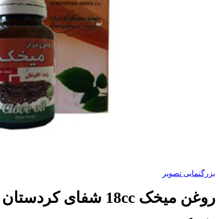
بزرگنمایی تصویر
روغن میخک 18cc شفای کردستان