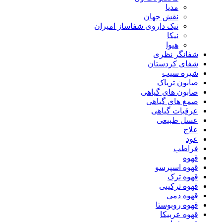
مدیا
نقش جهان
نیک داروی شفاساز امیران
نیکا
هیوا
شفانگر نظری
شفای کردستان
شیره سیب
صابون تریاک
صابون های گیاهی
صمغ های گیاهی
عرقیات گیاهی
عسل طبیعی
علاج
عود
فراطب
قهوه
قهوه اسپرسو
قهوه ترک
قهوه ترکیبی
قهوه دمی
قهوه روبوستا
قهوه عربیکا