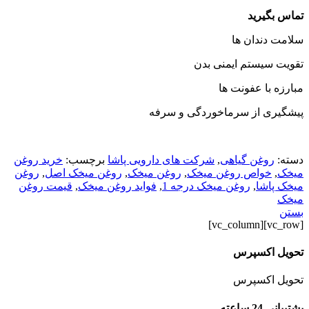
تماس بگیرید
سلامت دندان ها
تقویت سیستم ایمنی بدن
مبارزه با عفونت ها
پیشگیری از سرماخوردگی و سرفه
دسته:
روغن گیاهی
,
شرکت های دارویی پاشا
برچسب:
خرید روغن
میخک
,
خواص روغن میخک
,
روغن میخک
,
روغن میخک اصل
,
روغن
میخک پاشا
,
روغن میخک درجه 1
,
فواید روغن میخک
,
قیمت روغن
میخک
بستن
[vc_row][vc_column]
تحویل اکسپرس
تحویل اکسپرس
پشتیبانی 24 ساعته