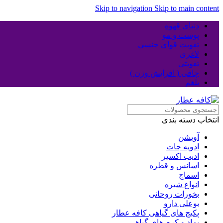
Skip to navigation
Skip to main content
دنیای قهوه
پوست و مو
تقویت قوای جنسی
لاغری
تقویتی
چاقی ( افزایش وزن )
بلغم
انتخاب دسته بندی
آویشن
ادویه جات
ادیب اکسیر
اسانس و قطره
اسماج
انواع شیره
بخورات روحانی
بوعلی دارو
پکیج های گیاهی کافه عطار
پماد و کرم های گیاهی