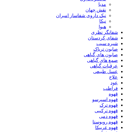
مدیا
نقش جهان
نیک داروی شفاساز امیران
نیکا
هیوا
شفانگر نظری
شفای کردستان
شیره سیب
صابون تریاک
صابون های گیاهی
صمغ های گیاهی
عرقیات گیاهی
عسل طبیعی
علاج
عود
فراطب
قهوه
قهوه اسپرسو
قهوه ترک
قهوه ترکیبی
قهوه دمی
قهوه روبوستا
قهوه عربیکا