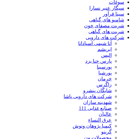
سوغات
سیگار عنبر نسارا
سینا فرآور
شامپو های گیاهی
شربت مصفای خون
شربت های گیاهی
شرکت های دارویی
آنا شیمی اسپادانا
ابریشم
الیس
پارس حنا یزد
پورسینا
پورشیا
خرمان
زاگرس
شایگان پیشرو
شرکت های دارویی پاشا
شهدینه سازان
صنایع غذایی 111
عالیان
عرق النساء
کیمیا پژوهان ونوش
گرینو
محصولات ون