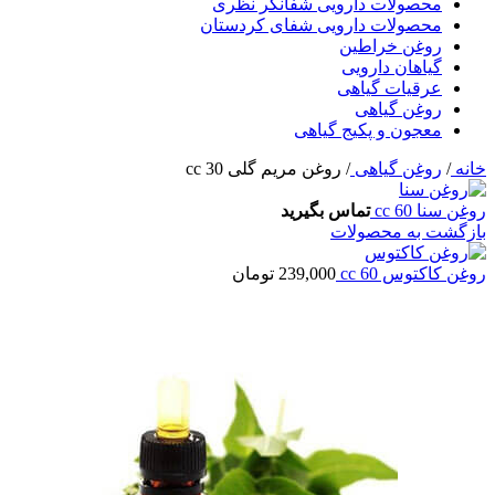
محصولات دارویی شفانگر نظری
محصولات دارویی شفای کردستان
روغن خراطین
گیاهان دارویی
عرقیات گیاهی
روغن گیاهی
معجون و پکیج گیاهی
خانه
/
روغن گیاهی
/
روغن مریم گلی 30 cc
روغن سنا 60 cc
تماس بگیرید
بازگشت به محصولات
روغن کاکتوس 60 cc
239,000
تومان