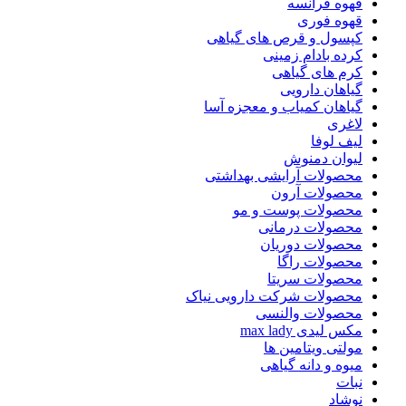
قهوه فرانسه
قهوه فوری
کپسول و قرص های گیاهی
کرده بادام زمینی
کرم های گیاهی
گیاهان دارویی
گیاهان کمیاب و معجزه آسا
لاغری
لیف لوفا
لیوان دمنوش
محصولات آرایشی بهداشتی
محصولات آرون
محصولات پوست و مو
محصولات درمانی
محصولات دوریان
محصولات راگا
محصولات سریتا
محصولات شرکت دارویی نیاک
محصولات والنسی
مکس لیدی max lady
مولتی ویتامین ها
میوه و دانه گیاهی
نبات
نوشاد