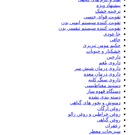
پیشنهاد ویژه
ترخینه خشک
تقویت قوای جنسی
تقویت کننده سیستم ایمنی بدن
تقویت کننده سیستم تنفسی بدن
جا عودی
چاقی
حکیم مومن تبریزی
خشکبار و حبوبات
دارچین
داروی بلغم
داروی درمان شپش سر
داروی درمان معده
داروی سنگ کلیه
دستبند مغناطیسی
دستگاه قهوه ساز
دسته بندی نشده
دمنوش و بخور های گیاهی
روغن آرگان
روغن خراطین و روغن زالو
روغن گیاهی
زعفران
سبزیجات معطر