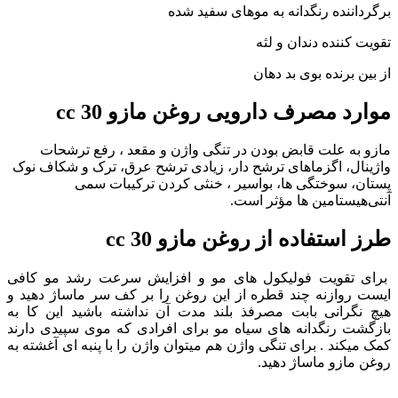
برگرداننده رنگدانه به موهای سفید شده
تقویت کننده دندان و لثه
از بین برنده بوی بد دهان
موارد مصرف دارویی روغن مازو 30 cc
مازو به علت قابض بودن در تنگی واژن و مقعد ، رفع ترشحات
واژینال، اگزماهای ترشح دار، زیادی ترشح عرق، ترک و شکاف نوک
پستان، سوختگی ها، بواسیر ، خنثی کردن ترکیبات سمی
آنتی‌هیستامین ها مؤثر است.
طرز استفاده از روغن مازو 30 cc
برای تقویت فولیکول های مو و افزایش سرعت رشد مو کافی
ایست روازنه چند قطره از این روغن را بر کف سر ماساژ دهید و
هیچ نگرانی بابت مصرفذ بلند مدت آن نداشته باشید این کا به
بازگشت رنگدانه های سیاه مو برای افرادی که موی سپیدی دارند
کمک میکند . برای تنگی واژن هم میتوان واژن را با پنبه ای آغشته به
روغن مازو ماساژ دهید.