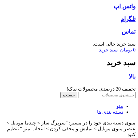
واتس اپ
تلگرام
تماس
سبد خرید خالی است.
0
تومان
سبد خرید
سبد خرید
بالا
تخفیف 20 درصدی محصولات نیاک!
جستجو
منو
دسته بندی ها
منوی دسته بندی خود را در مسیر: "سربرگ ساز > چیدما موبایل >
عنصر منوی موبایل > نمایش و مخفی کردن > انتخاب منو " تنظیم
کنید