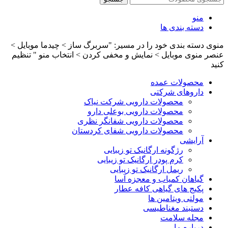
منو
دسته بندی ها
منوی دسته بندی خود را در مسیر: "سربرگ ساز > چیدما موبایل >
عنصر منوی موبایل > نمایش و مخفی کردن > انتخاب منو " تنظیم
کنید
محصولات عمده
داروهای شرکتی
محصولات دارویی شرکت نیاک
محصولات دارویی بوعلی دارو
محصولات دارویی شفانگر نظری
محصولات دارویی شفای کردستان
آرایشی
رژگونه ارگانیک تو زیبایی
کرم پودر ارگانیک تو زیبایی
ریمل ارگانیک تو زیبایی
گیاهان کمیاب و معجزه آسا
پکیج های گیاهی کافه عطار
مولتی ویتامین ها
دستبند مغناطیسی
مجله سلامت
درباره ما