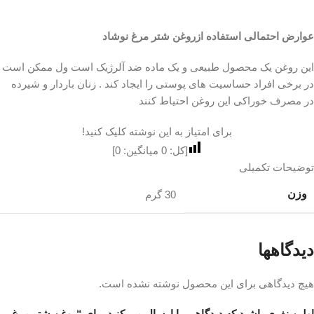
عوارض احتمالی استفاده ازروغن شتر مرغ نوشاد
این روغن یک محصول طبیعی و یک ماده ضد آلرژیک است ول ممکن است
در برخی افراد حساسیت های پوستی را ایجاد کند . زنان باردار و شیرده
در مصرف خوراکی این روغن احتیاط کنند
برای امتیاز به این نوشته کلیک کنید!
[کل:
0
میانگین:
0
]
توضیحات تکمیلی
وزن
30 گرم
دیدگاهها
هیچ دیدگاهی برای این محصول نوشته نشده است.
اولین نفری باشید که دیدگاهی را ارسال می کنید برای “روغن شتر مرغ