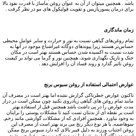
باشد . همچنین میتوان از آن به عنوان روغن ماساژ با قدرت نفوذ بالا
برای درمان پسوزیازیس و تقویت فولیکول های مو در نظر گرفت .
زمان ماندگاری
تمام روغن‌های گیاهی نسبت به نور و حرارت و سایر عوامل محیطی
حساس‌تر هستند زیرا پیوندهای دوگانه غیراشباع موجود در آنها به
شدت نسبت به اکسیده شدن حساس هستند بهتر است در مکان
خنک و تاریک نگهداری شوند، همچنین نور و گرما می تواند بر کیفیت
روغن تاثیر گذارد و روند فساد آن را افزایش دهد .
عوارض احتمالی استفاده از روغن سبوس برنج
تاکنون عوارض خطرناکی گزارش نشده اما بهتر است در مصرف آن
مانند تمام روغن های گیاهی زیادروی نکنید چون ممکن است در دراز
مدت عوارض را در پی داشت باشد همچنین قبل از استفاده بهتر
است بر نقطه ای از بدنتان تست کنید تا مشکلات پوستی را برایتان
به وجود نیاورد . همچنین افرادی که از مشکلات گوارشی مانند زخم,
سوهاضمه, یا هر نوع دیگر رنج می برند بهتر است از مصرف این
روغن اجتناب ورزند به دلیل فیبر بالای که دارد سبوس برنج ممکن
است دستگاه گوارش شما را مسدود کند و موجب عوارضی شود.