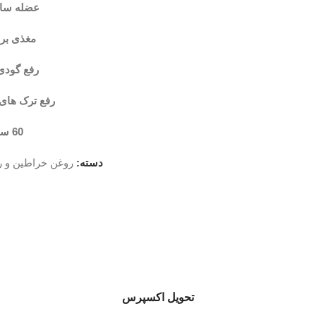
عضله ساز
مغذی بر
رفع گودی
رفع ترک های 
60 سی سی
دسته:
روغن خراطین و ر
تحویل اکسپرس