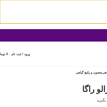
ورود / ثبت نام
0
توما
اهی
معجون و پکیج گیاهی
لو راگا
بگیرید