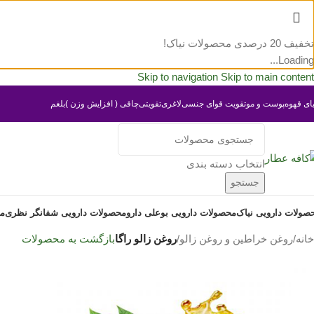
تخفیف 20 درصدی محصولات نیاک!
Loading...
Skip to navigation
Skip to main content
یای قهوه
پوست و مو
تقویت قوای جنسی
لاغری
تقویتی
چاقی ( افزایش وزن )
بلغم
انتخاب دسته بندی
جستجو
صولات دارویی نیاک
محصولات دارویی بوعلی دارو
محصولات دارویی شفانگر نظری
مح
خانه
/
روغن خراطین و روغن زالو
/
روغن زالو راگا
بازگشت به محصولات