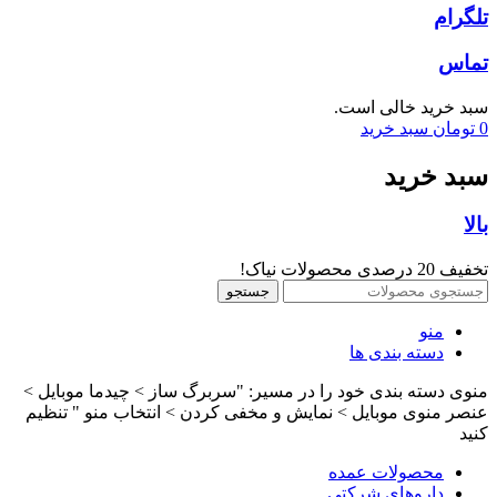
تلگرام
تماس
سبد خرید خالی است.
0
تومان
سبد خرید
سبد خرید
بالا
تخفیف 20 درصدی محصولات نیاک!
جستجو
منو
دسته بندی ها
منوی دسته بندی خود را در مسیر: "سربرگ ساز > چیدما موبایل >
عنصر منوی موبایل > نمایش و مخفی کردن > انتخاب منو " تنظیم
کنید
محصولات عمده
داروهای شرکتی