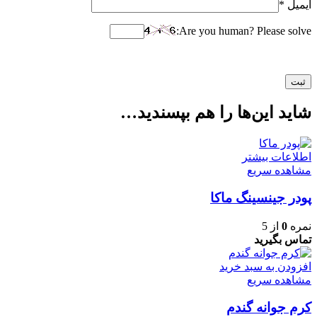
ایمیل
*
Are you human? Please solve:
شاید این‌ها را هم بپسندید…
اطلاعات بیشتر
مشاهده سریع
پودر جینسینگ ماکا
نمره
0
از 5
تماس بگیرید
افزودن به سبد خرید
مشاهده سریع
کرم جوانه گندم